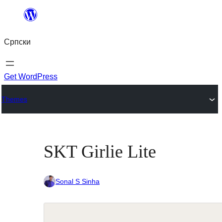
Скочи
на
Српски
садржај
Get WordPress
Themes
SKT Girlie Lite
Sonal S Sinha