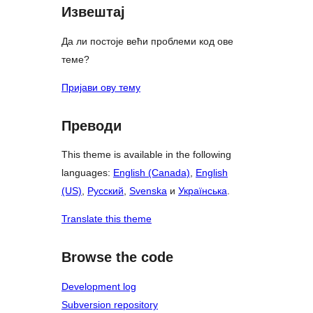
Извештај
Да ли постоје већи проблеми код ове
теме?
Пријави ову тему
Преводи
This theme is available in the following
languages:
English (Canada)
,
English
(US)
,
Русский
,
Svenska
и
Українська
.
Translate this theme
Browse the code
Development log
Subversion repository