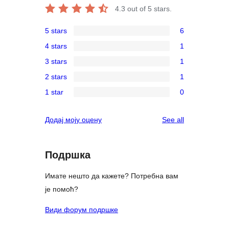
4.3
out of 5 stars.
5 stars
6
6
4 stars
1
5-
1
3 stars
1
star
4-
1
reviews
2 stars
1
star
3-
1
review
1 star
0
star
2-
0
review
star
1-
reviews
Додај моју оцену
See all
review
star
reviews
Подршка
Имате нешто да кажете? Потребна вам
је помоћ?
Види форум подршке