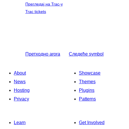
Прегледај на Trac-у
Trac tickets
Претходно
arora
Следеће
symbol
About
Showcase
News
Themes
Hosting
Plugins
Privacy
Patterns
Learn
Get Involved