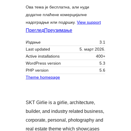
Ова тема је бесплатна, али нуди
додатне плаћене комерцијалне
надоградње или подршку.
View support
Преглед
Преузимање
Издање
3.1
Last updated
5. март 2026.
Active installations
400+
WordPress version
5.3
PHP version
5.6
Theme homepage
SKT Girlie is a girlie, architecture,
builder, and industry related business,
corporate, personal, photography and
real estate theme which showcases