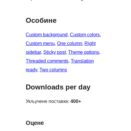
Особине
Custom background
, 
Custom colors
, 
Custom menu
, 
One column
, 
Right
sidebar
, 
Sticky post
, 
Theme options
, 
Threaded comments
, 
Translation
ready
, 
Two columns
Downloads per day
Укључене поставке:
400+
Оцене