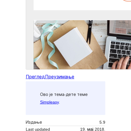
Преглед
Преузимање
Ово је тема-дете теме
Simpleasy
.
Издање
5.9
Last updated
19. мај 2018.