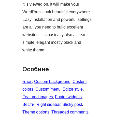
it is viewed on. It will make your
WordPress look beautiful everywhere.
Easy installation and powerful settings
are all you need to build excellent
websites. It is basically also a clean,
simple, elegant mostly black and
white theme.
Особине
Блог
, 
Custom background
, 
Custom
colors
, 
Custom menu
, 
Editor style
, 
Featured images
, 
Footer widgets
, 
Вести
, 
Right sidebar
, 
Sticky post
, 
Theme options
, 
Threaded comments