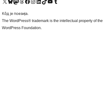
Visit our X (formerly Twitter) account
Посетите наш Bluesky налог
Visit our Mastodon account
Посетите наш налог на Threads-у
Visit our Facebook page
Посетите наш Инстаграм налог
Visit our LinkedIn account
Посетите наш TikTok налог
Visit our YouTube channel
Посетите наш Tumblr налог
Кôд је поезија.
The WordPress® trademark is the intellectual property of the
WordPress Foundation.