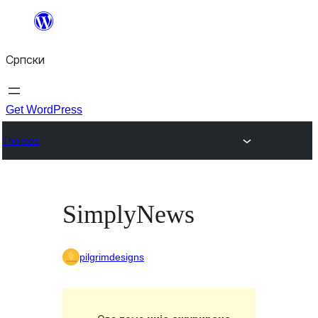
Скочи
на
Српски
садржај
Get WordPress
Themes
SimplyNews
pilgrimdesigns