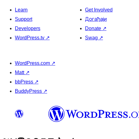
Learn
Get Involved
Support
Догађаји
Developers
Donate
↗
WordPress.tv
↗
Swag
↗
WordPress.com
↗
Matt
↗
bbPress
↗
BuddyPress
↗