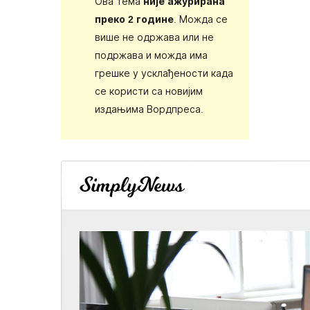
Ова тема
није ажурирана
преко 2 године
. Можда се
више не одржава или не
подржава и можда има
грешке у усклађености када
се користи са новијим
издањима Вордпреса.