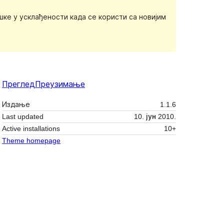
ке у усклађености када се користи са новијим
Преглед
Преузимање
Издање
1.1.6
Last updated
10. јун 2010.
Active installations
10+
Theme homepage