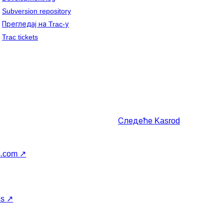
Subversion repository
Прегледај на Trac-у
Trac tickets
Следеће
Kasrod
s.com
↗
ss
↗