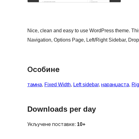
Nice, clean and easy to use WordPress theme. This
Navigation, Options Page, Left/Right Sidebar, D
Особине
тамна
, 
Fixed Width
, 
Left sidebar
, 
наранџаста
, 
Rig
Downloads per day
Укључене поставке:
10+