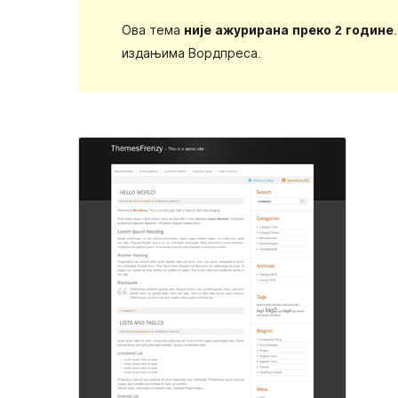
Ова тема
није ажурирана преко 2 године
издањима Вордпреса.