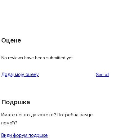
Оцене
No reviews have been submitted yet.
reviews
Додај моју оцену
See all
Подршка
Имате нешто да кажете? Потребна вам је
помоћ?
Види форум подршке