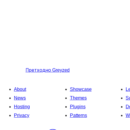
Претходно
Greyzed
About
Showcase
L
News
Themes
S
Hosting
Plugins
D
Privacy
Patterns
W