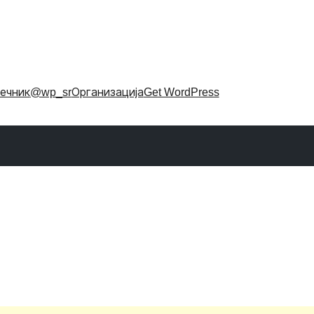
ечник
@wp_sr
Организација
Get WordPress