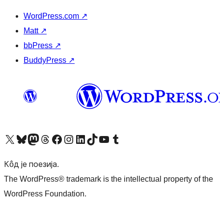
WordPress.com
↗
Matt
↗
bbPress
↗
BuddyPress
↗
Visit our X (formerly Twitter) account
Посетите наш Bluesky налог
Visit our Mastodon account
Посетите наш налог на Threads-у
Visit our Facebook page
Посетите наш Инстаграм налог
Visit our LinkedIn account
Посетите наш TikTok налог
Visit our YouTube channel
Посетите наш Tumblr налог
Кôд је поезија.
The WordPress® trademark is the intellectual property of the
WordPress Foundation.