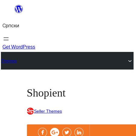
Скочи
на
Српски
садржај
Get WordPress
Themes
Shopient
Seller Themes