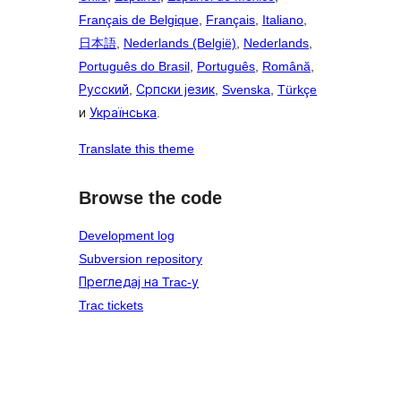
Français de Belgique
,
Français
,
Italiano
,
日本語
,
Nederlands (België)
,
Nederlands
,
Português do Brasil
,
Português
,
Română
,
Русский
,
Српски језик
,
Svenska
,
Türkçe
и
Українська
.
Translate this theme
Browse the code
Development log
Subversion repository
Прегледај на Trac-у
Trac tickets