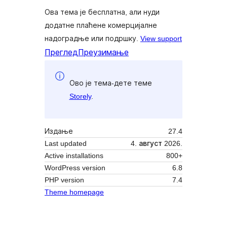
Ова тема је бесплатна, али нуди
додатне плаћене комерцијалне
надоградње или подршку.
View support
Преглед
Преузимање
Ово је тема-дете теме
Storely
.
Издање
27.4
Last updated
4. август 2026.
Active installations
800+
WordPress version
6.8
PHP version
7.4
Theme homepage