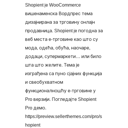
Shopient је WooCommerce
вишенаменска Вордпрес тема
дизајнирана за трговину онлајн
продавница. Shopient је погодна за
веб места е-трговине као што су
мода, одећа, обућа, наочаре,
додаци, супермаркети… или било
шта што желите. Тема је
изграђена са пуно сјајних функција
и свеобухватном
функционалношћу е-трговине у
Pro верзији. Погледајте Shopient
Pro демо.
https://preview.sellerthemes.com/pro/s
hopient