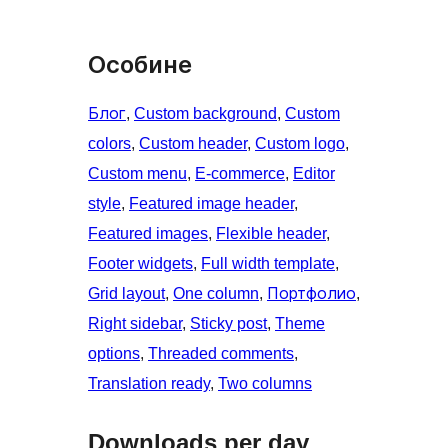
Особине
Блог
, 
Custom background
, 
Custom
colors
, 
Custom header
, 
Custom logo
, 
Custom menu
, 
E-commerce
, 
Editor
style
, 
Featured image header
, 
Featured images
, 
Flexible header
, 
Footer widgets
, 
Full width template
, 
Grid layout
, 
One column
, 
Портфолио
, 
Right sidebar
, 
Sticky post
, 
Theme
options
, 
Threaded comments
, 
Translation ready
, 
Two columns
Downloads per day