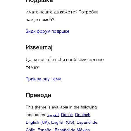
Имате нешто да кажете? Потребна
вам је помоћ?
Види форум подршке
Извештај
Да ли постоје већи проблеми код ове
теме?
Пријави ову тему
Преводи
This theme is available in the following
languages:
العربية
,
Dansk
,
Deutsch
,
English (UK)
,
English (US)
,
Español de
Chile
,
Español
,
Español de México
,