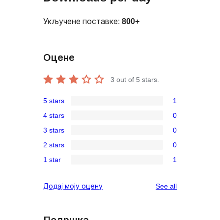
Укључене поставке:
800+
Оцене
3
out of 5 stars.
5 stars
1
1
4 stars
0
5-
0
3 stars
0
star
4-
0
review
2 stars
0
star
3-
0
reviews
1 star
1
star
2-
1
reviews
star
1-
reviews
Додај моју оцену
See all
reviews
star
review
Подршка