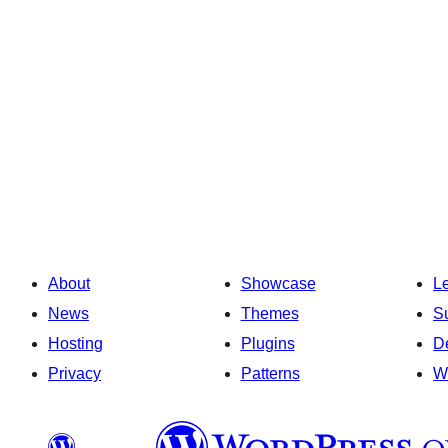
About
Showcase
L
News
Themes
S
Hosting
Plugins
D
Privacy
Patterns
W