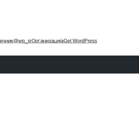
ечник
@wp_sr
Организација
Get WordPress