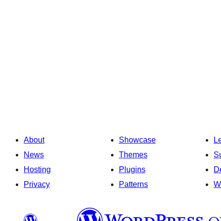
About
Showcase
L
News
Themes
S
Hosting
Plugins
D
Privacy
Patterns
W