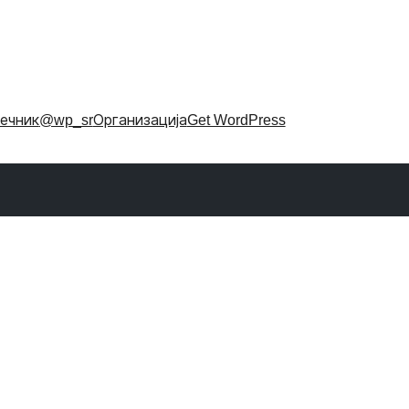
ечник
@wp_sr
Организација
Get WordPress