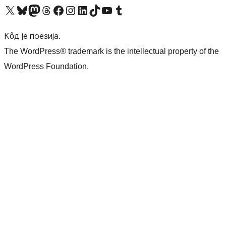
Visit our X (formerly Twitter) account
Посетите наш Bluesky налог
Visit our Mastodon account
Посетите наш налог на Threads-у
Visit our Facebook page
Посетите наш Инстаграм налог
Visit our LinkedIn account
Посетите наш TikTok налог
Visit our YouTube channel
Посетите наш Tumblr налог
Кôд је поезија.
The WordPress® trademark is the intellectual property of the
WordPress Foundation.