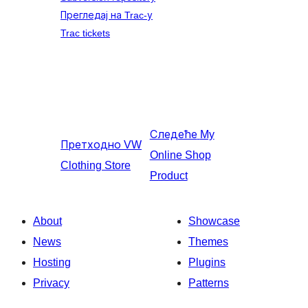
Прегледај на Trac-у
Trac tickets
Следеће
My
Претходно
VW
Online Shop
Clothing Store
Product
About
Showcase
News
Themes
Hosting
Plugins
Privacy
Patterns