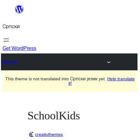
Скочи
на
Српски
садржај
Get WordPress
Themes
This theme is not translated into Српски језик yet.
Help translate
it!
SchoolKids
creativthemes