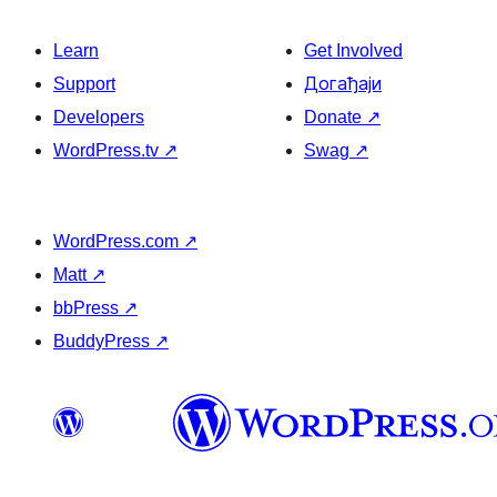
Learn
Get Involved
Support
Догађаји
Developers
Donate
↗
WordPress.tv
↗
Swag
↗
WordPress.com
↗
Matt
↗
bbPress
↗
BuddyPress
↗