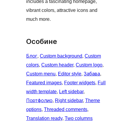
includes a fascinating homepage,
vibrant colors, attractive icons and
much more.
Особине
Блог
, 
Custom background
, 
Custom
colors
, 
Custom header
, 
Custom logo
, 
Custom menu
, 
Editor style
, 
Забава
, 
Featured images
, 
Footer widgets
, 
Full
width template
, 
Left sidebar
, 
Портфолио
, 
Right sidebar
, 
Theme
options
, 
Threaded comments
, 
Translation ready
, 
Two columns