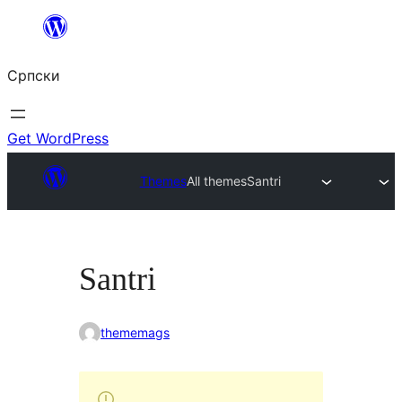
Скочи
на
Српски
садржај
Get WordPress
Themes
All themes
Santri
Santri
thememags