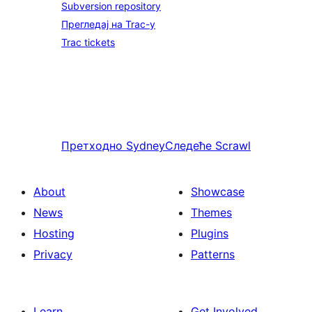
Subversion repository
Прегледај на Trac-у
Trac tickets
Претходно
Sydney
Следеће
Scrawl
About
Showcase
News
Themes
Hosting
Plugins
Privacy
Patterns
Learn
Get Involved