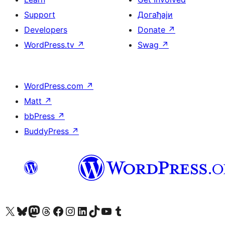
Support
Догађаји
Developers
Donate
↗
WordPress.tv
↗
Swag
↗
WordPress.com
↗
Matt
↗
bbPress
↗
BuddyPress
↗
Visit our X (formerly Twitter) account
Посетите наш Bluesky налог
Visit our Mastodon account
Посетите наш налог на Threads-у
Visit our Facebook page
Посетите наш Инстаграм налог
Visit our LinkedIn account
Посетите наш TikTok налог
Visit our YouTube channel
Посетите наш Tumblr налог