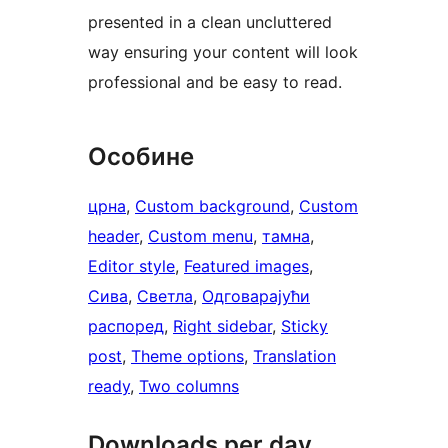
presented in a clean uncluttered
way ensuring your content will look
professional and be easy to read.
Особине
црна
, 
Custom background
, 
Custom
header
, 
Custom menu
, 
тамна
, 
Editor style
, 
Featured images
, 
Сива
, 
Светла
, 
Одговарајући
распоред
, 
Right sidebar
, 
Sticky
post
, 
Theme options
, 
Translation
ready
, 
Two columns
Downloads per day