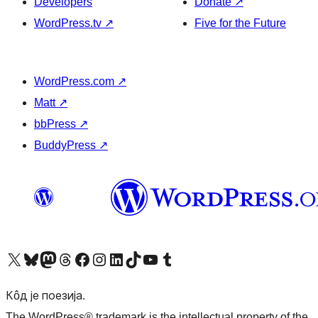
Developers
Donate
↗
WordPress.tv
↗
Five for the Future
WordPress.com
↗
Matt
↗
bbPress
↗
BuddyPress
↗
Visit our X (formerly Twitter) account
Посетите наш Bluesky налог
Visit our Mastodon account
Посетите наш налог на Threads-у
Visit our Facebook page
Посетите наш Инстаграм налог
Visit our LinkedIn account
Посетите наш TikTok налог
Visit our YouTube channel
Посетите наш Tumblr налог
Кôд је поезија.
The WordPress® trademark is the intellectual property of the