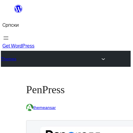
Скочи
на
Српски
садржај
Get WordPress
Themes
PenPress
themeansar