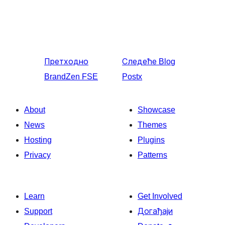
Претходно
Следеће
Blog
BrandZen FSE
Postx
About
Showcase
News
Themes
Hosting
Plugins
Privacy
Patterns
Learn
Get Involved
Support
Догађаји