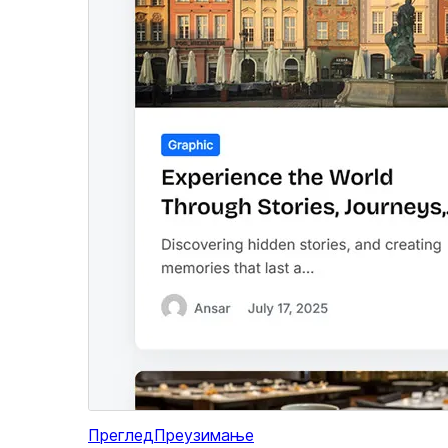
Преглед
Преузимање