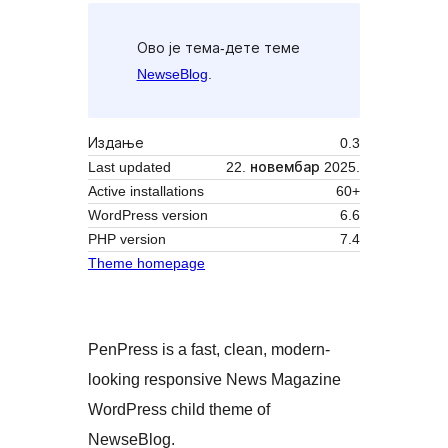
Ово је тема-дете теме
NewseBlog
.
Издање
0.3
Last updated
22. новембар 2025.
Active installations
60+
WordPress version
6.6
PHP version
7.4
Theme homepage
PenPress is a fast, clean, modern-
looking responsive News Magazine
WordPress child theme of
NewseBlog.