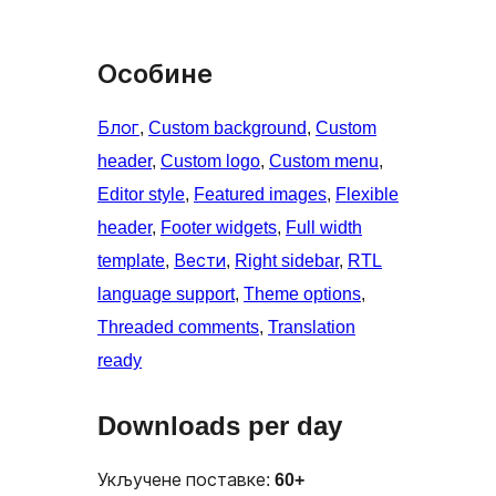
Особине
Блог
, 
Custom background
, 
Custom
header
, 
Custom logo
, 
Custom menu
, 
Editor style
, 
Featured images
, 
Flexible
header
, 
Footer widgets
, 
Full width
template
, 
Вести
, 
Right sidebar
, 
RTL
language support
, 
Theme options
, 
Threaded comments
, 
Translation
ready
Downloads per day
Укључене поставке:
60+