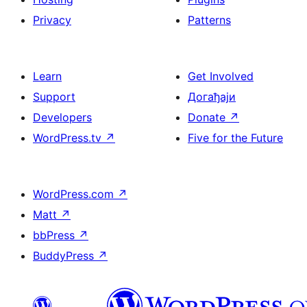
Privacy
Patterns
Learn
Get Involved
Support
Догађаји
Developers
Donate
↗
WordPress.tv
↗
Five for the Future
WordPress.com
↗
Matt
↗
bbPress
↗
BuddyPress
↗