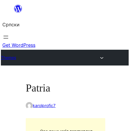
Скочи
на
Српски
садржај
Get WordPress
Themes
Patria
karolprofic7