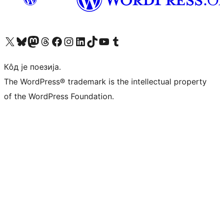
Visit our X (formerly Twitter) account
Посетите наш Bluesky налог
Visit our Mastodon account
Посетите наш налог на Threads-у
Visit our Facebook page
Посетите наш Инстаграм налог
Visit our LinkedIn account
Посетите наш TikTok налог
Visit our YouTube channel
Посетите наш Tumblr налог
Кôд је поезија.
The WordPress® trademark is the intellectual property
of the WordPress Foundation.