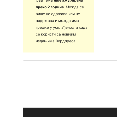
Ова тема
није ажурирана
преко 2 године
. Можда се
више не одржава или не
подржава и можда има
грешке у усклађености када
се користи са новијим
издањима Вордпреса.