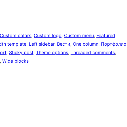
Custom colors
, 
Custom logo
, 
Custom menu
, 
Featured
idth template
, 
Left sidebar
, 
Вести
, 
One column
, 
Портфолио
ort
, 
Sticky post
, 
Theme options
, 
Threaded comments
, 
, 
Wide blocks