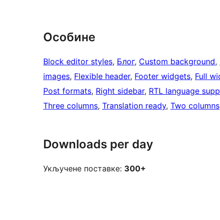
Особине
Block editor styles
, 
Блог
, 
Custom background
, 
images
, 
Flexible header
, 
Footer widgets
, 
Full w
Post formats
, 
Right sidebar
, 
RTL language supp
Three columns
, 
Translation ready
, 
Two columns
Downloads per day
Укључене поставке:
300+