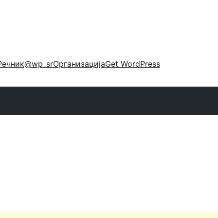
Речник
@wp_sr
Организација
Get WordPress