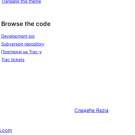
Translate this theme
Browse the code
Development log
Subversion repository
Прегледај на Trac-у
Trac tickets
Следеће
Razia
s.com