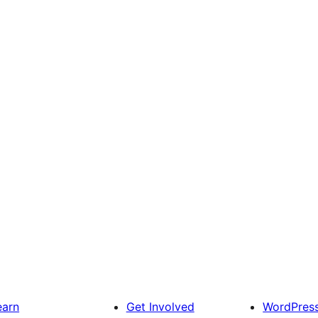
earn
Get Involved
WordPres