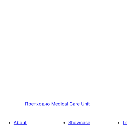
Претходно
Medical Care Unit
About
Showcase
L