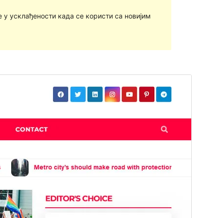
у усклађености када се користи са новијим
Преглед
Преузимање
Ово је тема-дете теме
Newsup
.
Издање
0.5
Last updated
30. јануар 2024.
Active installations
300+
WordPress version
5.4
PHP version
7.0
Theme homepage