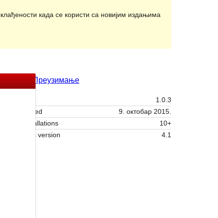
клађености када се користи са новијим издањима
Преглед
Преузимање
Издање
1.0.3
Last updated
9. октобар 2015.
Active installations
10+
WordPress version
4.1