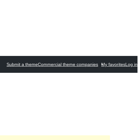
Submit a theme
Commercial theme companies
My favorites
Log in