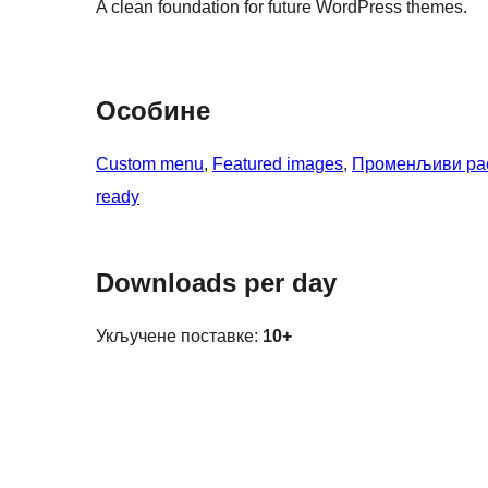
A clean foundation for future WordPress themes.
Особине
Custom menu
, 
Featured images
, 
Променљиви ра
ready
Downloads per day
Укључене поставке:
10+