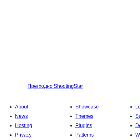
Претходно
ShootingStar
About
Showcase
L
News
Themes
S
Hosting
Plugins
D
Privacy
Patterns
W