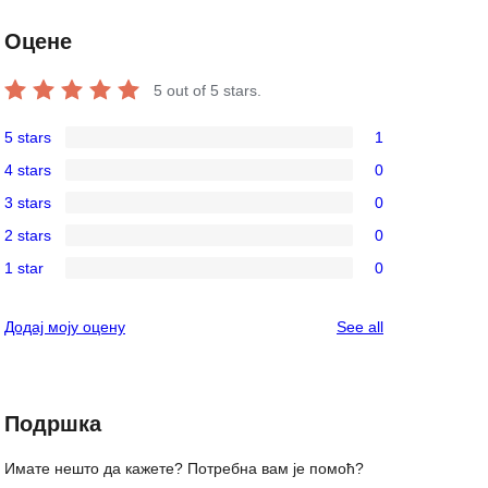
Оцене
5
out of 5 stars.
5 stars
1
1
4 stars
0
5-
0
3 stars
0
star
4-
0
review
2 stars
0
star
3-
0
reviews
1 star
0
star
2-
0
reviews
star
1-
reviews
Додај моју оцену
See all
reviews
star
reviews
Подршка
Имате нешто да кажете? Потребна вам је помоћ?