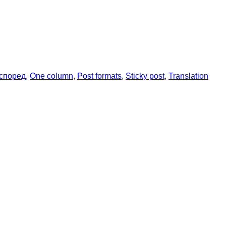
според
, 
One column
, 
Post formats
, 
Sticky post
, 
Translation