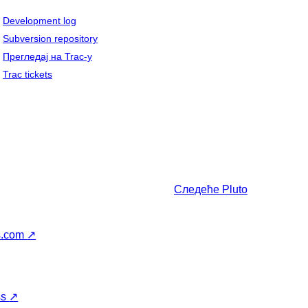
Development log
Subversion repository
Прегледај на Trac-у
Trac tickets
Следеће
Pluto
s.com
↗
ss
↗