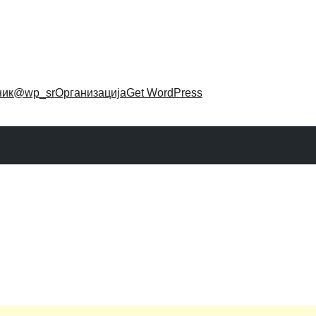
ник
@wp_sr
Организација
Get WordPress