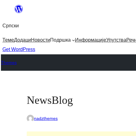
Скочи
на
Српски
садржај
Теме
Додаци
Новости
Подршка
Информације
Упутства
Реч
Get WordPress
Themes
NewsBlog
nadzthemes