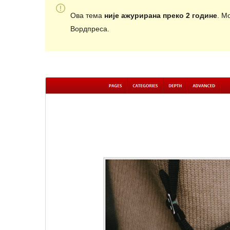
Ова тема
није ажурирана преко 2 године
. М
Вордпреса.