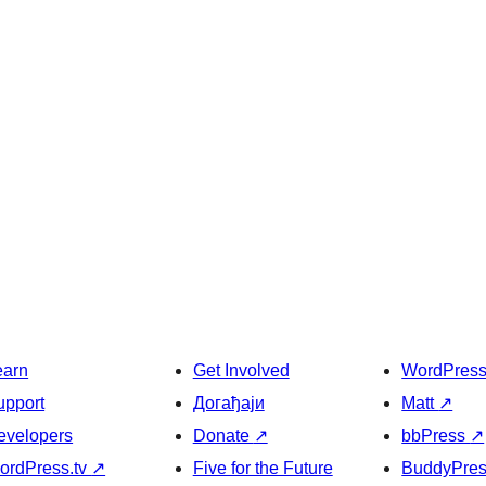
earn
Get Involved
WordPres
upport
Догађаји
Matt
↗
evelopers
Donate
↗
bbPress
↗
ordPress.tv
↗
Five for the Future
BuddyPre