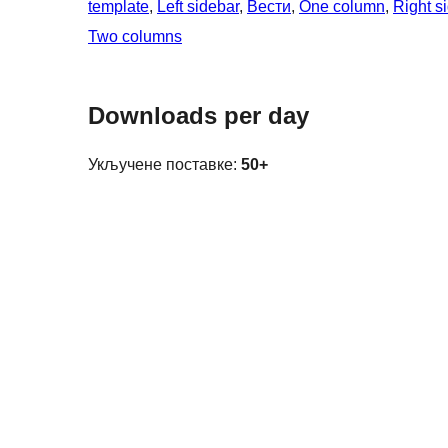
template
, 
Left sidebar
, 
Вести
, 
One column
, 
Right s
Two columns
Downloads per day
Укључене поставке:
50+