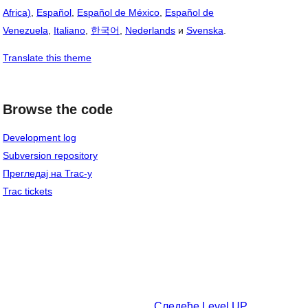
Africa)
,
Español
,
Español de México
,
Español de
Venezuela
,
Italiano
,
한국어
,
Nederlands
и
Svenska
.
Translate this theme
Browse the code
Development log
Subversion repository
Прегледај на Trac-у
Trac tickets
Следеће
Level UP