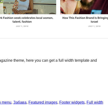
gazine theme, here you can get a full width template and
m menu
, 
Забава
, 
Featured images
, 
Footer widgets
, 
Full width