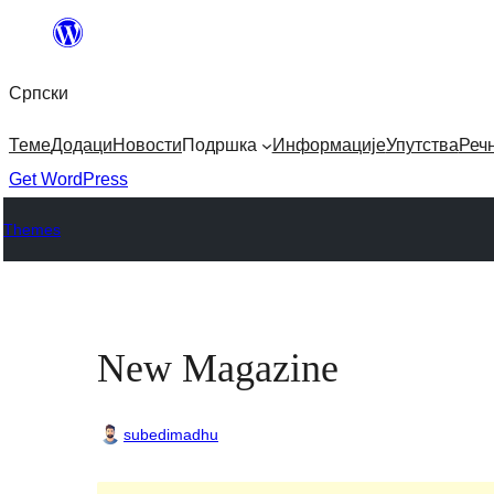
Скочи
на
Српски
садржај
Теме
Додаци
Новости
Подршка
Информације
Упутства
Реч
Get WordPress
Themes
New Magazine
subedimadhu