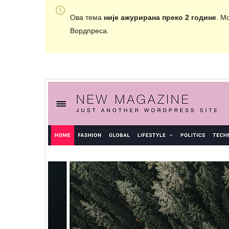
Ова тема
није ажурирана преко 2 године
. М
Вордпреса.