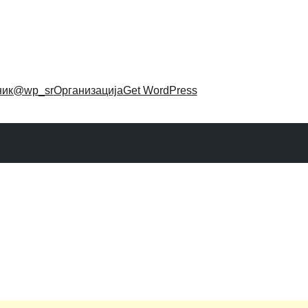
ник
@wp_sr
Организација
Get WordPress