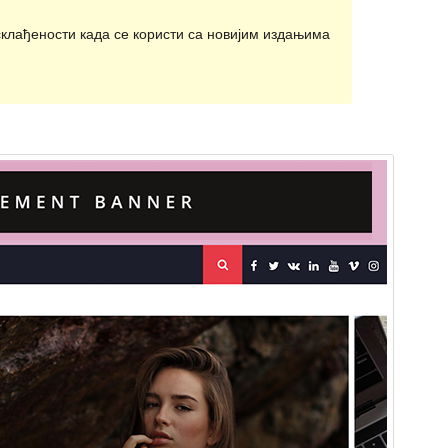
клађености када се користи са новијим издањима
Преглед
Преузимање
Ово је тема-дете теме
Infinity Mag
.
Издање
1.0.1
Last updated
8. септембар 2020.
Active installations
50+
PHP version
5.5