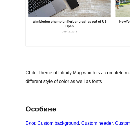
Child Theme of Infinity Mag which is a complete ma
different style of color as well as fonts
Особине
Блог
, 
Custom background
, 
Custom header
, 
Custo