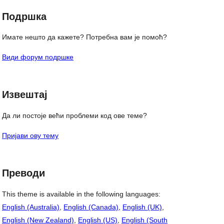
Подршка
Имате нешто да кажете? Потребна вам је помоћ?
Види форум подршке
Извештај
Да ли постоје већи проблеми код ове теме?
Пријави ову тему
Преводи
This theme is available in the following languages:
English (Australia)
,
English (Canada)
,
English (UK)
,
English (New Zealand)
,
English (US)
,
English (South