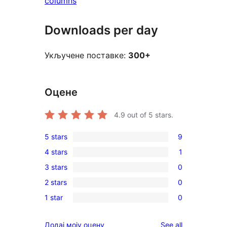
columns
Downloads per day
Укључене поставке:
300+
Оцене
4.9
out of 5 stars.
5 stars
9
9
4 stars
1
5-
1
3 stars
0
star
4-
0
reviews
2 stars
0
star
3-
0
review
1 star
0
star
2-
0
reviews
star
1-
reviews
Додај моју оцену
See all