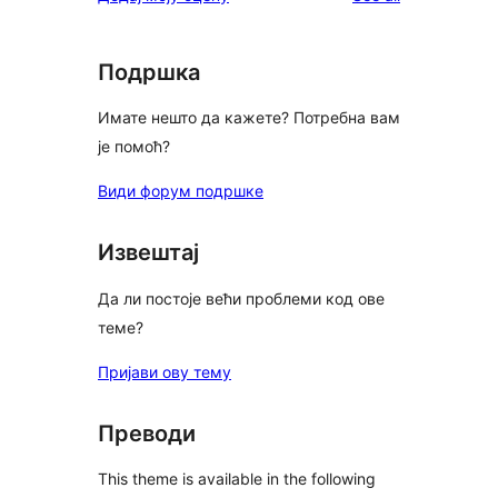
reviews
star
reviews
Подршка
Имате нешто да кажете? Потребна вам
је помоћ?
Види форум подршке
Извештај
Да ли постоје већи проблеми код ове
теме?
Пријави ову тему
Преводи
This theme is available in the following