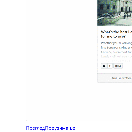
Преглед
Преузимање