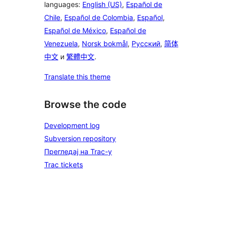
languages:
English (US)
,
Español de
Chile
,
Español de Colombia
,
Español
,
Español de México
,
Español de
Venezuela
,
Norsk bokmål
,
Русский
,
简体
中文
и
繁體中文
.
Translate this theme
Browse the code
Development log
Subversion repository
Прегледај на Trac-у
Trac tickets