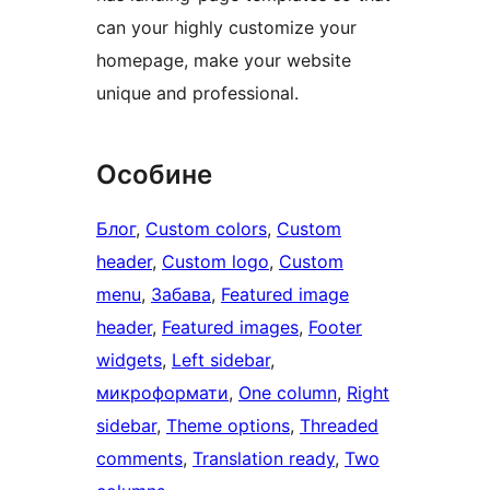
can your highly customize your
homepage, make your website
unique and professional.
Особине
Блог
, 
Custom colors
, 
Custom
header
, 
Custom logo
, 
Custom
menu
, 
Забава
, 
Featured image
header
, 
Featured images
, 
Footer
widgets
, 
Left sidebar
, 
микроформати
, 
One column
, 
Right
sidebar
, 
Theme options
, 
Threaded
comments
, 
Translation ready
, 
Two