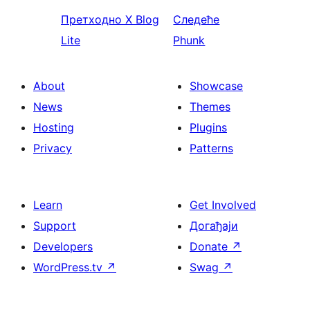
Претходно
X Blog
Следеће
Lite
Phunk
About
Showcase
News
Themes
Hosting
Plugins
Privacy
Patterns
Learn
Get Involved
Support
Догађаји
Developers
Donate
↗
WordPress.tv
↗
Swag
↗