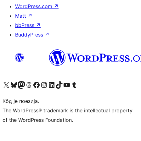
WordPress.com
↗
Matt
↗
bbPress
↗
BuddyPress
↗
Visit our X (formerly Twitter) account
Посетите наш Bluesky налог
Visit our Mastodon account
Посетите наш налог на Threads-у
Visit our Facebook page
Посетите наш Инстаграм налог
Visit our LinkedIn account
Посетите наш TikTok налог
Visit our YouTube channel
Посетите наш Tumblr налог
Кôд је поезија.
The WordPress® trademark is the intellectual property
of the WordPress Foundation.