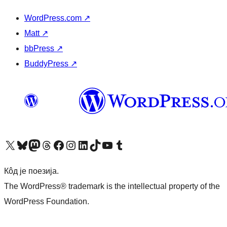
WordPress.com
↗
Matt
↗
bbPress
↗
BuddyPress
↗
Visit our X (formerly Twitter) account
Посетите наш Bluesky налог
Visit our Mastodon account
Посетите наш налог на Threads-у
Visit our Facebook page
Посетите наш Инстаграм налог
Visit our LinkedIn account
Посетите наш TikTok налог
Visit our YouTube channel
Посетите наш Tumblr налог
Кôд је поезија.
The WordPress® trademark is the intellectual property of the
WordPress Foundation.