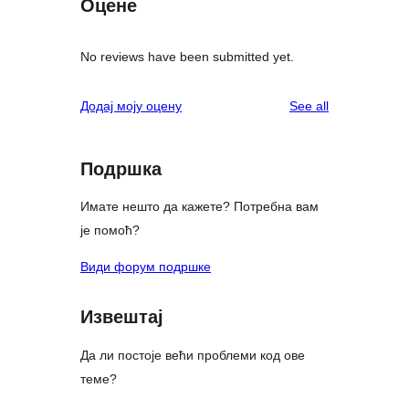
Оцене
No reviews have been submitted yet.
reviews
Додај моју оцену
See all
Подршка
Имате нешто да кажете? Потребна вам
је помоћ?
Види форум подршке
Извештај
Да ли постоје већи проблеми код ове
теме?