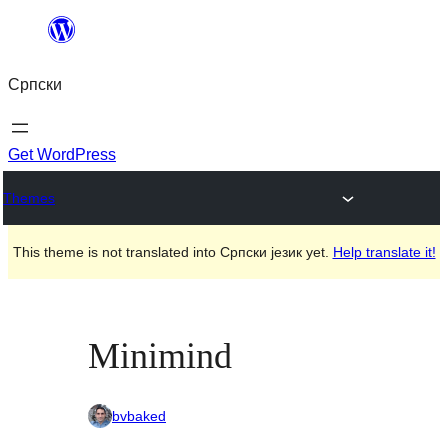
Скочи
на
Српски
садржај
Get WordPress
Themes
This theme is not translated into Српски језик yet.
Help translate it!
Minimind
bvbaked