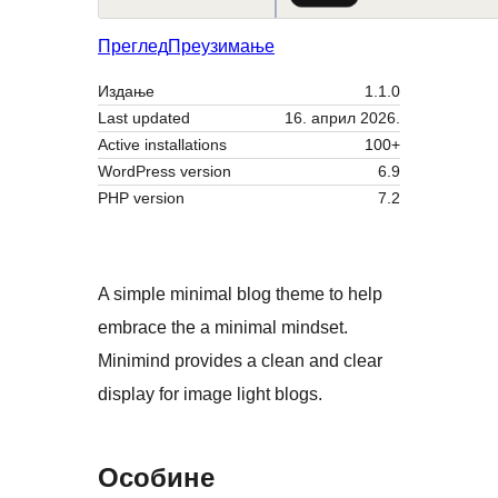
Преглед
Преузимање
Издање
1.1.0
Last updated
16. април 2026.
Active installations
100+
WordPress version
6.9
PHP version
7.2
A simple minimal blog theme to help
embrace the a minimal mindset.
Minimind provides a clean and clear
display for image light blogs.
Особине