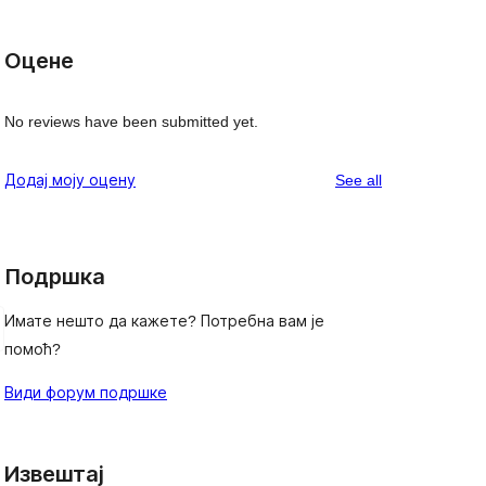
Оцене
No reviews have been submitted yet.
reviews
Додај моју оцену
See all
Подршка
Имате нешто да кажете? Потребна вам је
помоћ?
Види форум подршке
Извештај