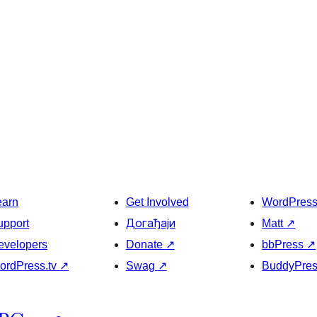
earn
Get Involved
WordPres
upport
Догађаји
Matt
↗
evelopers
Donate
↗
bbPress
↗
ordPress.tv
↗
Swag
↗
BuddyPre