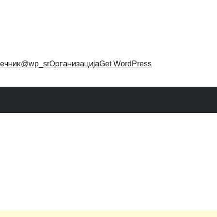
ечник
@wp_sr
Организација
Get WordPress