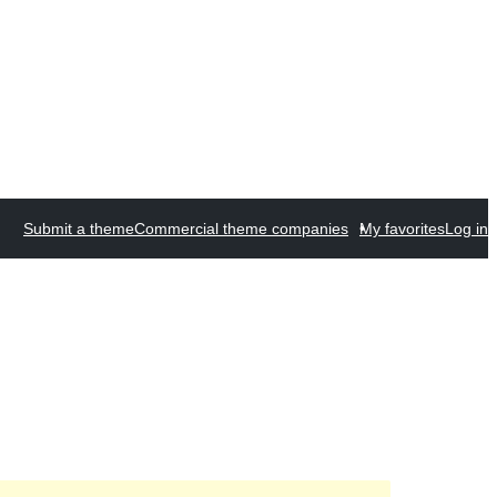
Submit a theme
Commercial theme companies
My favorites
Log in