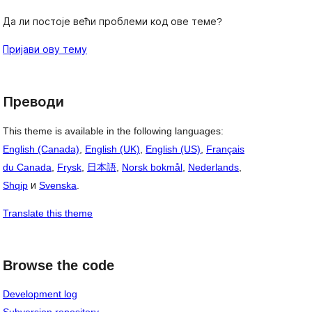
Да ли постоје већи проблеми код ове теме?
Пријави ову тему
Преводи
This theme is available in the following languages:
English (Canada)
,
English (UK)
,
English (US)
,
Français
du Canada
,
Frysk
,
日本語
,
Norsk bokmål
,
Nederlands
,
Shqip
и
Svenska
.
Translate this theme
Browse the code
Development log