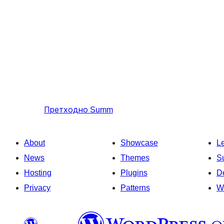
Претходно
Summ
About
Showcase
L
News
Themes
S
Hosting
Plugins
D
Privacy
Patterns
W