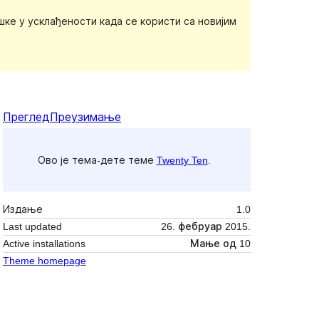
ке у усклађености када се користи са новијим
Преглед
Преузимање
Ово је тема-дете теме
Twenty Ten
.
Издање
1.0
Last updated
26. фебруар 2015.
Active installations
Мање од 10
Theme homepage