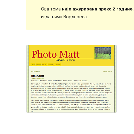
Ова тема
није ажурирана преко 2 године
издањима Вордпреса.