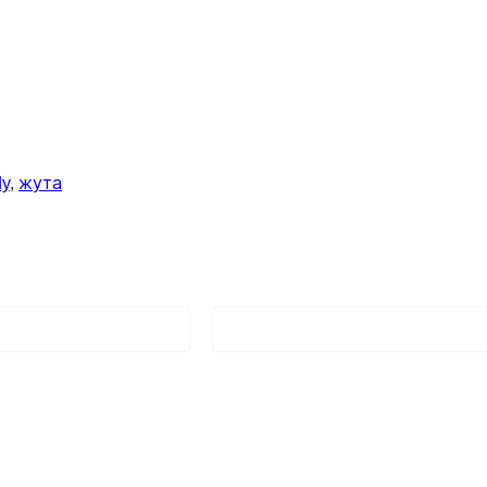
dy
, 
жута