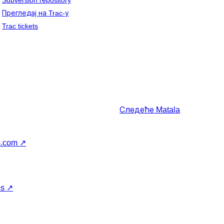
Subversion repository
Прегледај на Trac-у
Trac tickets
Следеће
Matala
s.com
↗
ss
↗