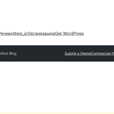
Речник
@wp_sr
Организација
Get WordPress
ifest Blog
Submit a theme
Commercial t