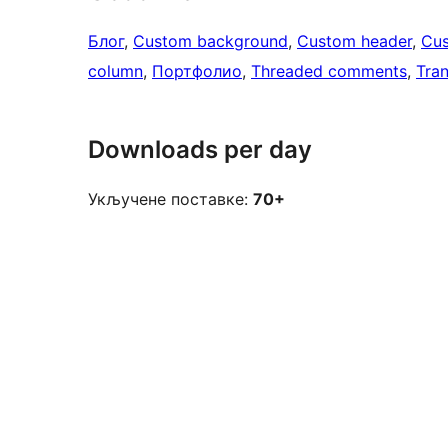
Блог
, 
Custom background
, 
Custom header
, 
Cus
column
, 
Портфолио
, 
Threaded comments
, 
Tran
Downloads per day
Укључене поставке:
70+