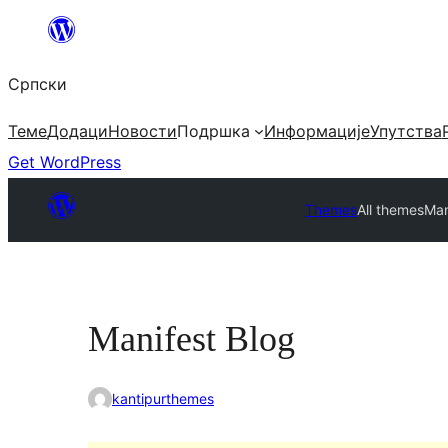
Скочи
на
Српски
садржај
Теме
Додаци
Новости
Подршка
Информације
Упутства
Get WordPress
Themes
All themes
Man
Manifest Blog
kantipurthemes