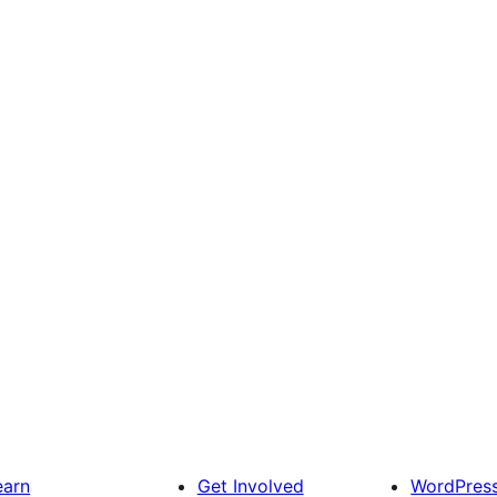
earn
Get Involved
WordPres