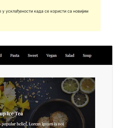
у усклађености када се користи са новијим
Преглед
Преузимање
Ово је тема-дете теме
Emerge Blog
.
Издање
1.0
Last updated
3. јун 2024.
Active installations
70+
WordPress version
5.1
PHP version
5.6
Theme homepage