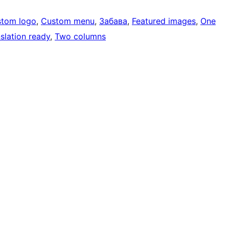
tom logo
, 
Custom menu
, 
Забава
, 
Featured images
, 
One
slation ready
, 
Two columns