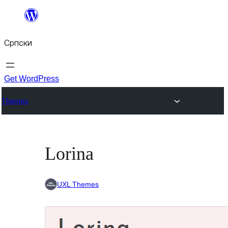
Скочи
на
Српски
садржај
Get WordPress
Themes
Lorina
UXL Themes