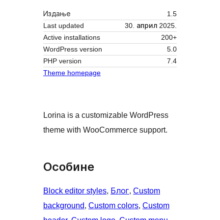
Издање
1.5
Last updated
30. април 2025.
Active installations
200+
WordPress version
5.0
PHP version
7.4
Theme homepage
Lorina is a customizable WordPress
theme with WooCommerce support.
Особине
Block editor styles
, 
Блог
, 
Custom
background
, 
Custom colors
, 
Custom