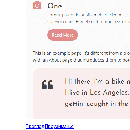
Преглед
Преузимање