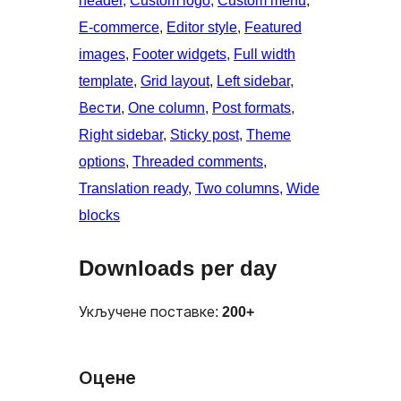
header
, 
Custom logo
, 
Custom menu
, 
E-commerce
, 
Editor style
, 
Featured
images
, 
Footer widgets
, 
Full width
template
, 
Grid layout
, 
Left sidebar
, 
Вести
, 
One column
, 
Post formats
, 
Right sidebar
, 
Sticky post
, 
Theme
options
, 
Threaded comments
, 
Translation ready
, 
Two columns
, 
Wide
blocks
Downloads per day
Укључене поставке:
200+
Оцене