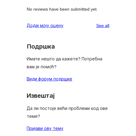
No reviews have been submitted yet.
reviews
Додај моју оцену
See all
Подршка
Имате нешто да кажете? Потребна
вам је помоћ?
Види форум подршке
Извештај
Да ли постоје већи проблеми код ове
теме?
Пријави ову тему