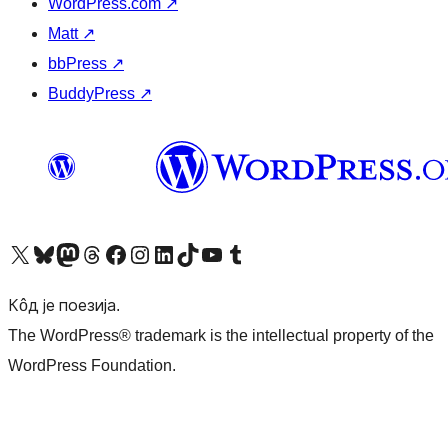
WordPress.com
↗
Matt
↗
bbPress
↗
BuddyPress
↗
Visit our X (formerly Twitter) account
Посетите наш Bluesky налог
Visit our Mastodon account
Посетите наш налог на Threads-у
Visit our Facebook page
Посетите наш Инстаграм налог
Visit our LinkedIn account
Посетите наш TikTok налог
Visit our YouTube channel
Посетите наш Tumblr налог
Кôд је поезија.
The WordPress® trademark is the intellectual property of the
WordPress Foundation.