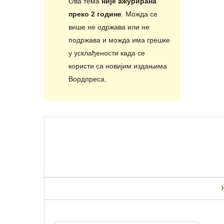
Ова тема
није ажурирана
преко 2 године
. Можда се
више не одржава или не
подржава и можда има грешке
у усклађености када се
користи са новијим издањима
Вордпреса.