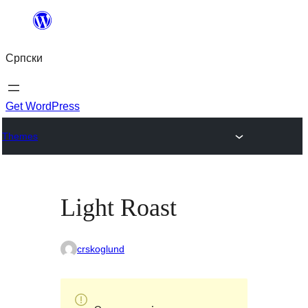
Скочи
на
Српски
садржај
Get WordPress
Themes
Light Roast
crskoglund