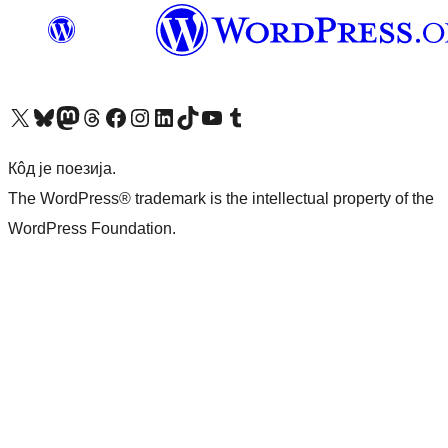
Visit our X (formerly Twitter) account
Посетите наш Bluesky налог
Visit our Mastodon account
Посетите наш налог на Threads-у
Visit our Facebook page
Посетите наш Инстаграм налог
Visit our LinkedIn account
Посетите наш TikTok налог
Visit our YouTube channel
Посетите наш Tumblr налог
Кôд је поезија.
The WordPress® trademark is the intellectual property of the
WordPress Foundation.