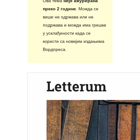
Ова тема
није ажурирана
преко 2 године
. Можда се
више не одржава или не
подржава и можда има грешке
у усклађености када се
користи са новијим издањима
Вордпреса.