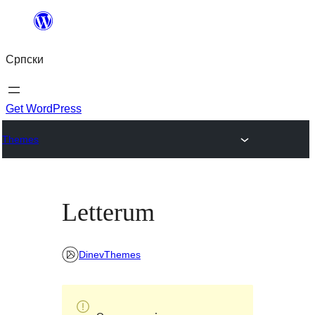
Скочи
на
Српски
садржај
Get WordPress
Themes
Letterum
DinevThemes