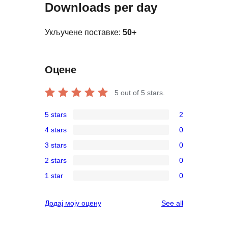
Downloads per day
Укључене поставке:
50+
Оцене
5
out of 5 stars.
5 stars
2
2
4 stars
0
5-
0
3 stars
0
star
4-
0
reviews
2 stars
0
star
3-
0
reviews
1 star
0
star
2-
0
reviews
star
1-
reviews
Додај моју оцену
See all
reviews
star
reviews