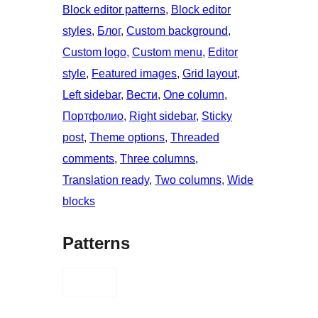
Block editor patterns
, 
Block editor
styles
, 
Блог
, 
Custom background
, 
Custom logo
, 
Custom menu
, 
Editor
style
, 
Featured images
, 
Grid layout
, 
Left sidebar
, 
Вести
, 
One column
, 
Портфолио
, 
Right sidebar
, 
Sticky
post
, 
Theme options
, 
Threaded
comments
, 
Three columns
, 
Translation ready
, 
Two columns
, 
Wide
blocks
Patterns