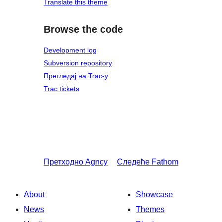
Translate this theme
Browse the code
Development log
Subversion repository
Прегледај на Trac-у
Trac tickets
Претходно
Agncy
Следеће
Fathom
About
Showcase
News
Themes