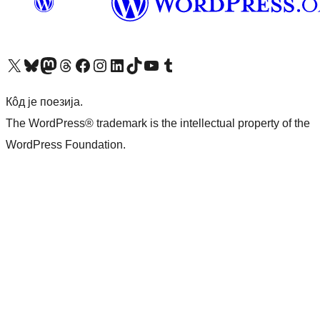
Visit our X (formerly Twitter) account
Посетите наш Bluesky налог
Visit our Mastodon account
Посетите наш налог на Threads-у
Visit our Facebook page
Посетите наш Инстаграм налог
Visit our LinkedIn account
Посетите наш TikTok налог
Visit our YouTube channel
Посетите наш Tumblr налог
Кôд је поезија.
The WordPress® trademark is the intellectual property of the
WordPress Foundation.