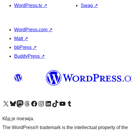
WordPress.tv
↗
Swag
↗
WordPress.com
↗
Matt
↗
bbPress
↗
BuddyPress
↗
Visit our X (formerly Twitter) account
Посетите наш Bluesky налог
Visit our Mastodon account
Посетите наш налог на Threads-у
Visit our Facebook page
Посетите наш Инстаграм налог
Visit our LinkedIn account
Посетите наш TikTok налог
Visit our YouTube channel
Посетите наш Tumblr налог
Кôд је поезија.
The WordPress® trademark is the intellectual property of the