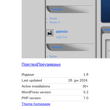
Преглед
Преузимање
Издање
1.8
Last updated
28. јун 2024.
Active installations
30+
WordPress version
5.2
PHP version
7.0
Theme homepage