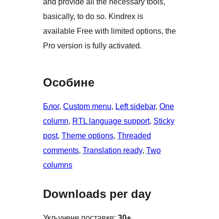
and provide all the necessary tools,
basically, to do so. Kindrex is
available Free with limited options, the
Pro version is fully activated.
Особине
Блог
, 
Custom menu
, 
Left sidebar
, 
One
column
, 
RTL language support
, 
Sticky
post
, 
Theme options
, 
Threaded
comments
, 
Translation ready
, 
Two
columns
Downloads per day
Укључене поставке:
30+