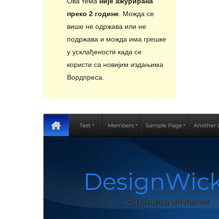
Ова тема
није ажурирана
преко 2 године
. Можда се
више не одржава или не
подржава и можда има грешке
у усклађености када се
користи са новијим издањима
Вордпреса.