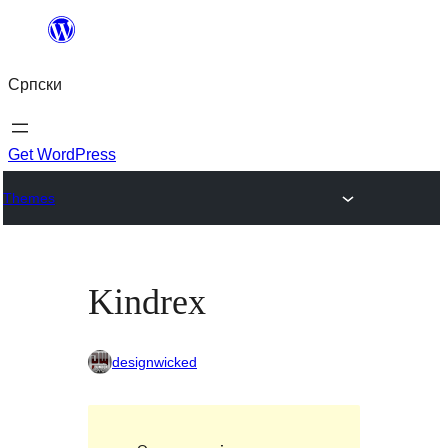
Скочи
на
Српски
садржај
Get WordPress
Themes
Kindrex
designwicked