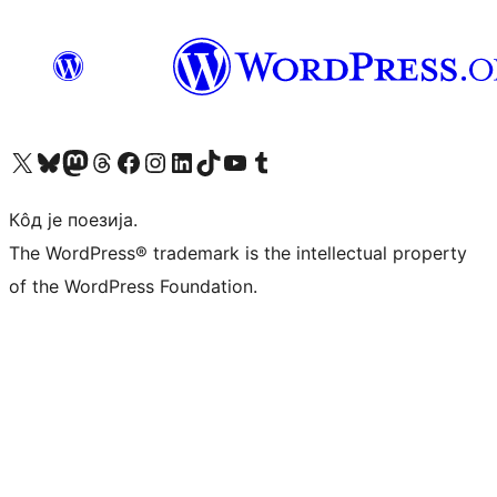
Visit our X (formerly Twitter) account
Посетите наш Bluesky налог
Visit our Mastodon account
Посетите наш налог на Threads-у
Visit our Facebook page
Посетите наш Инстаграм налог
Visit our LinkedIn account
Посетите наш TikTok налог
Visit our YouTube channel
Посетите наш Tumblr налог
Кôд је поезија.
The WordPress® trademark is the intellectual property
of the WordPress Foundation.