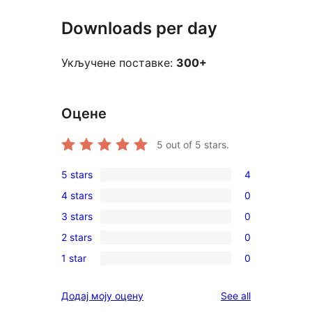
Downloads per day
Укључене поставке:
300+
Оцене
5
out of 5 stars.
5 stars
4
4
4 stars
0
5-
0
3 stars
0
star
4-
0
reviews
2 stars
0
star
3-
0
reviews
1 star
0
star
2-
0
reviews
star
1-
reviews
Додај моју оцену
See all
reviews
star