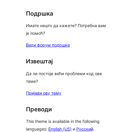
reviews
Подршка
Имате нешто да кажете? Потребна вам
је помоћ?
Види форум подршке
Извештај
Да ли постоје већи проблеми код ове
теме?
Пријави ову тему
Преводи
This theme is available in the following
languages:
English (US)
и
Русский
.