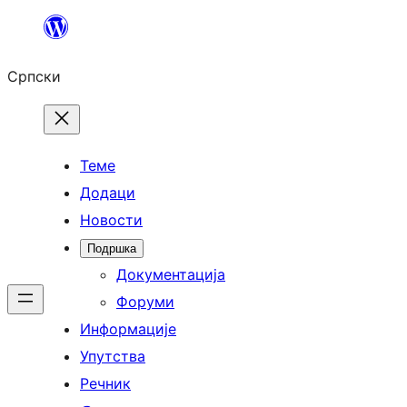
Скочи
на
Српски
садржај
Теме
Додаци
Новости
Подршка
Документација
Форуми
Информације
Упутства
Речник