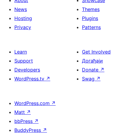
About
Showcase
News
Themes
Hosting
Plugins
Privacy
Patterns
Learn
Get Involved
Support
Догађаји
Developers
Donate
↗
WordPress.tv
↗
Swag
↗
WordPress.com
↗
Matt
↗
bbPress
↗
BuddyPress
↗