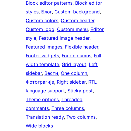
Block editor patterns
, 
Block editor
styles
, 
Блог
, 
Custom background
, 
Custom colors
, 
Custom header
, 
Custom logo
, 
Custom menu
, 
Editor
style
, 
Featured image header
, 
Featured images
, 
Flexible header
, 
Footer widgets
, 
Four columns
, 
Full
width template
, 
Grid layout
, 
Left
sidebar
, 
Вести
, 
One column
, 
Фотограгије
, 
Right sidebar
, 
RTL
language support
, 
Sticky post
, 
Theme options
, 
Threaded
comments
, 
Three columns
, 
Translation ready
, 
Two columns
, 
Wide blocks