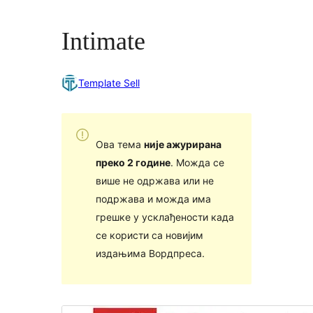
Intimate
Template Sell
Ова тема
није ажурирана
преко 2 године
. Можда се
више не одржава или не
подржава и можда има
грешке у усклађености када
се користи са новијим
издањима Вордпреса.