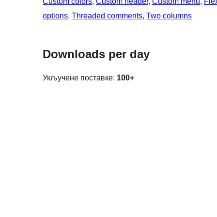
Custom colors
, 
Custom header
, 
Custom menu
, 
Fle
options
, 
Threaded comments
, 
Two columns
Downloads per day
Укључене поставке:
100+