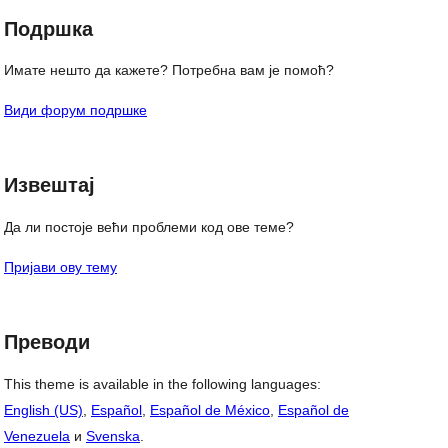
Подршка
Имате нешто да кажете? Потребна вам је помоћ?
Види форум подршке
Извештај
Да ли постоје већи проблеми код ове теме?
Пријави ову тему
Преводи
This theme is available in the following languages:
English (US)
,
Español
,
Español de México
,
Español de
Venezuela
и
Svenska
.