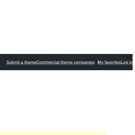
Submit a theme
Commercial theme companies
My favorites
Log in