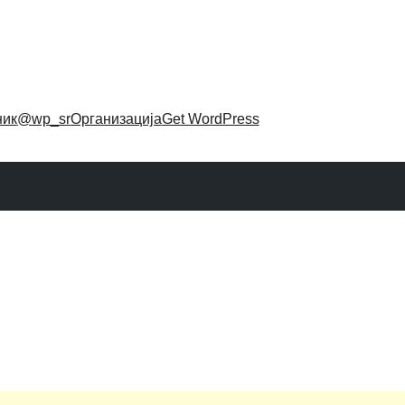
ник
@wp_sr
Организација
Get WordPress