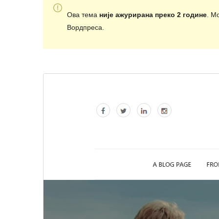
Ова тема
није ажурирана преко 2 године
. М
Вордпреса.