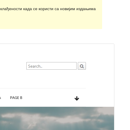
клађености када се користи са новијим издањима
Преглед
Преузимање
Издање
1.1.2
Last updated
27. март 2020.
Active installations
100+