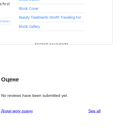
Оцене
No reviews have been submitted yet.
reviews
Додај моју оцену
See all