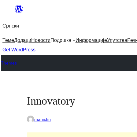
Скочи
на
Српски
садржај
Теме
Додаци
Новости
Подршка
Информације
Упутства
Реч
Get WordPress
Themes
Innovatory
manishn