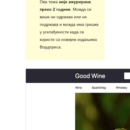
Ова тема
није ажурирана
преко 2 године
. Можда се
више не одржава или не
подржава и можда има грешке
у усклађености када се
користи са новијим издањима
Вордпреса.