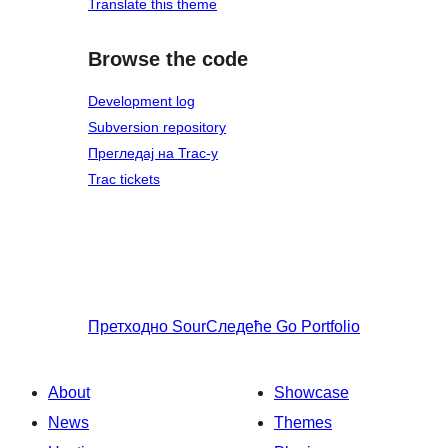
Translate this theme
Browse the code
Development log
Subversion repository
Прегледај на Trac-у
Trac tickets
Претходно
Sour
Следеће
Go Portfolio
About
Showcase
News
Themes