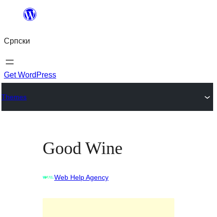
Скочи
на
Српски
садржај
Get WordPress
Themes
Good Wine
Web Help Agency