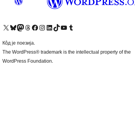
Visit our X (formerly Twitter) account
Посетите наш Bluesky налог
Visit our Mastodon account
Посетите наш налог на Threads-у
Visit our Facebook page
Посетите наш Инстаграм налог
Visit our LinkedIn account
Посетите наш TikTok налог
Visit our YouTube channel
Посетите наш Tumblr налог
Кôд је поезија.
The WordPress® trademark is the intellectual property of the
WordPress Foundation.