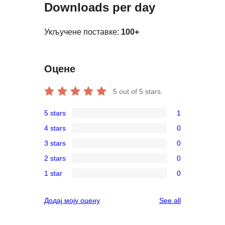
Downloads per day
Укључене поставке:
100+
Оцене
5
out of 5 stars.
5 stars
1
1
4 stars
0
5-
0
3 stars
0
star
4-
0
review
2 stars
0
star
3-
0
reviews
1 star
0
star
2-
0
reviews
star
1-
reviews
Додај моју оцену
See all
reviews
star
reviews