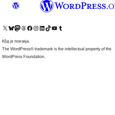
Visit our X (formerly Twitter) account
Посетите наш Bluesky налог
Visit our Mastodon account
Посетите наш налог на Threads-у
Visit our Facebook page
Посетите наш Инстаграм налог
Visit our LinkedIn account
Посетите наш TikTok налог
Visit our YouTube channel
Посетите наш Tumblr налог
Кôд је поезија.
The WordPress® trademark is the intellectual property of the
WordPress Foundation.