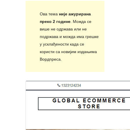
Ова тема
није ажурирана
преко 2 године
. Можда се
више не одржава или не
подржава и можда има грешке
у усклађености када се
користи са новијим издањима
Вордпреса.