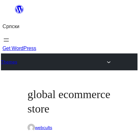
Скочи
на
Српски
садржај
Get WordPress
Themes
global ecommerce
store
webcults