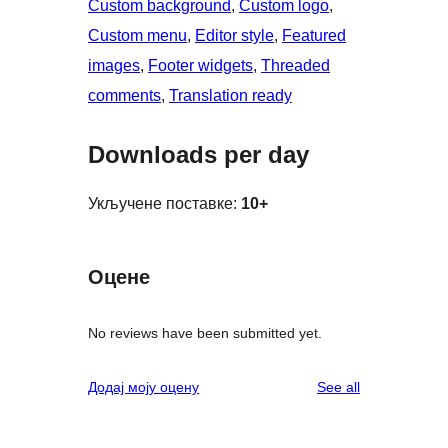
Custom background
, 
Custom logo
, 
Custom menu
, 
Editor style
, 
Featured
images
, 
Footer widgets
, 
Threaded
comments
, 
Translation ready
Downloads per day
Укључене поставке:
10+
Оцене
No reviews have been submitted yet.
reviews
Додај моју оцену
See all