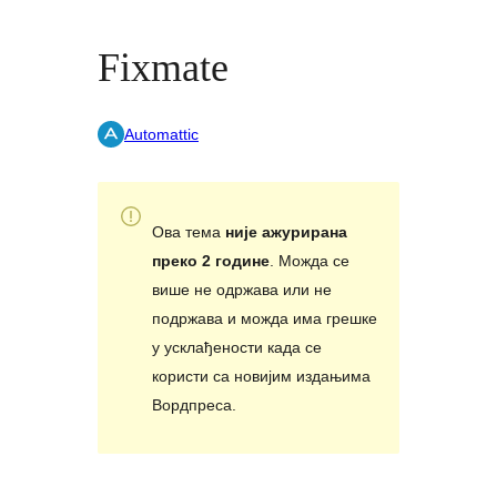
Fixmate
Automattic
Ова тема
није ажурирана
преко 2 године
. Можда се
више не одржава или не
подржава и можда има грешке
у усклађености када се
користи са новијим издањима
Вордпреса.