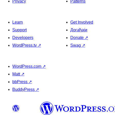
Privacy
Patterns
Learn
Get Involved
Support
Догађаји
Developers
Donate
↗
WordPress.tv
↗
Swag
↗
WordPress.com
↗
Matt
↗
bbPress
↗
BuddyPress
↗