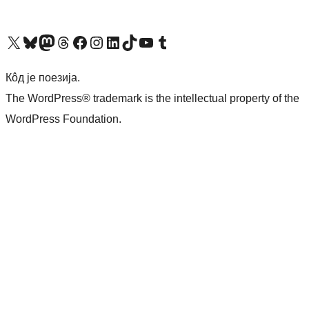
Visit our X (formerly Twitter) account
Посетите наш Bluesky налог
Visit our Mastodon account
Посетите наш налог на Threads-у
Visit our Facebook page
Посетите наш Инстаграм налог
Visit our LinkedIn account
Посетите наш TikTok налог
Visit our YouTube channel
Посетите наш Tumblr налог
Кôд је поезија.
The WordPress® trademark is the intellectual property of the
WordPress Foundation.