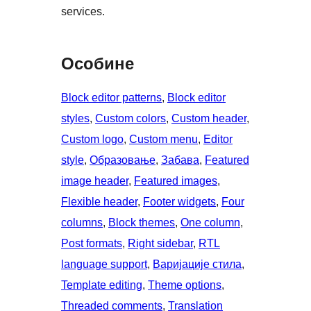
services.
Особине
Block editor patterns
, 
Block editor
styles
, 
Custom colors
, 
Custom header
, 
Custom logo
, 
Custom menu
, 
Editor
style
, 
Образовање
, 
Забава
, 
Featured
image header
, 
Featured images
, 
Flexible header
, 
Footer widgets
, 
Four
columns
, 
Block themes
, 
One column
, 
Post formats
, 
Right sidebar
, 
RTL
language support
, 
Варијације стила
, 
Template editing
, 
Theme options
, 
Threaded comments
, 
Translation