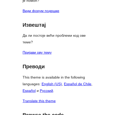
је помоћ?
Види форум подршке
Извештај
Да ли постоје већи проблеми код ове
теме?
Пријави ову тему
Преводи
This theme is available in the following
languages:
English (US)
,
Español de Chile
,
Español
и
Русский
.
Translate this theme
Browse the code