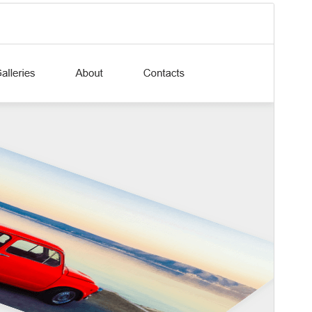
Преглед
Преузимање
Издање
1.5.2
Last updated
7. јун 2026.
Active installations
Мање од 10
WordPress version
6.2
PHP version
7.0
Theme homepage