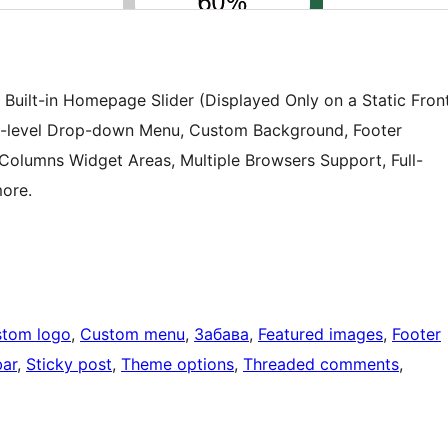
Built-in Homepage Slider (Displayed Only on a Static Fron
ti-level Drop-down Menu, Custom Background, Footer
 Columns Widget Areas, Multiple Browsers Support, Full-
ore.
tom logo
, 
Custom menu
, 
Забава
, 
Featured images
, 
Footer
bar
, 
Sticky post
, 
Theme options
, 
Threaded comments
, 