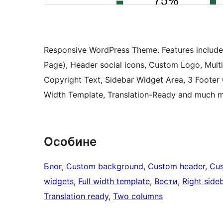
Responsive WordPress Theme. Features include 
Page), Header social icons, Custom Logo, Mul
Copyright Text, Sidebar Widget Area, 3 Footer
Width Template, Translation-Ready and much m
Особине
Блог
, 
Custom background
, 
Custom header
, 
Cus
widgets
, 
Full width template
, 
Вести
, 
Right side
Translation ready
, 
Two columns