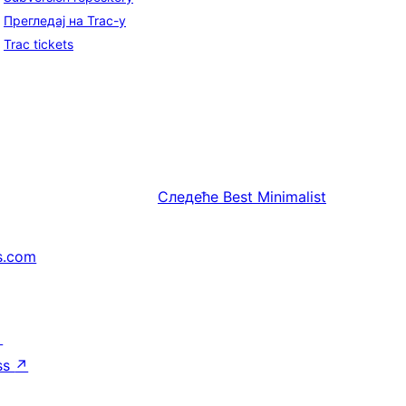
Прегледај на Trac-у
Trac tickets
Следеће
Best Minimalist
s.com
↗
ss
↗