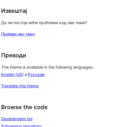
Извештај
Да ли постоје већи проблеми код ове теме?
Пријави ову тему
Преводи
This theme is available in the following languages:
English (US)
и
Русский
.
Translate this theme
Browse the code
Development log
Subversion repository