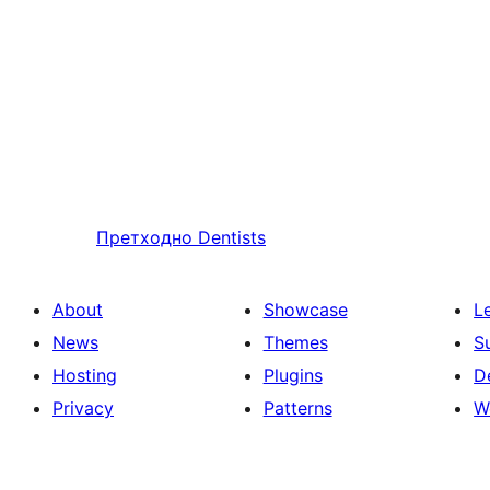
Претходно
Dentists
About
Showcase
L
News
Themes
S
Hosting
Plugins
D
Privacy
Patterns
W