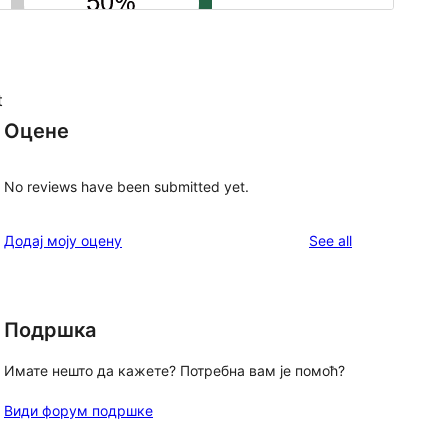
t
Оцене
No reviews have been submitted yet.
reviews
Додај моју оцену
See all
Подршка
Имате нешто да кажете? Потребна вам је помоћ?
Види форум подршке