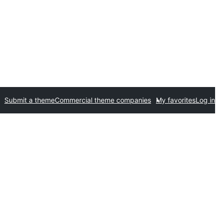
Submit a theme
Commercial theme companies
My favorites
Log in