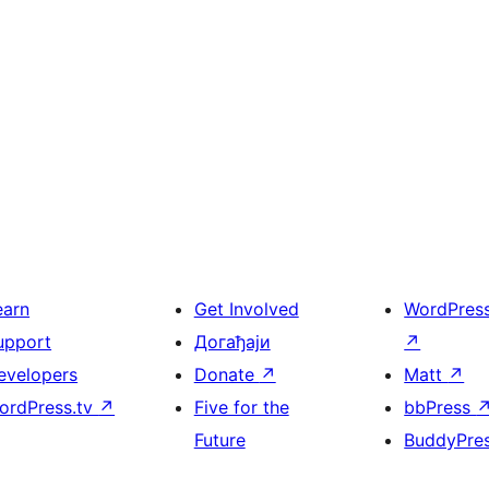
earn
Get Involved
WordPres
upport
Догађаји
↗
evelopers
Donate
↗
Matt
↗
ordPress.tv
↗
Five for the
bbPress
Future
BuddyPre