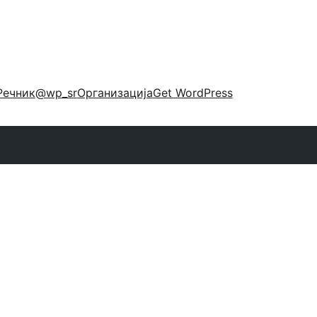
Речник
@wp_sr
Организација
Get WordPress