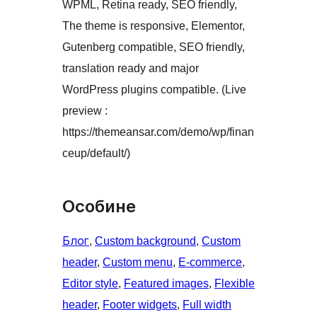
WPML, Retina ready, SEO friendly,
The theme is responsive, Elementor,
Gutenberg compatible, SEO friendly,
translation ready and major
WordPress plugins compatible. (Live
preview :
https://themeansar.com/demo/wp/finan
ceup/default/)
Особине
Блог
, 
Custom background
, 
Custom
header
, 
Custom menu
, 
E-commerce
, 
Editor style
, 
Featured images
, 
Flexible
header
, 
Footer widgets
, 
Full width