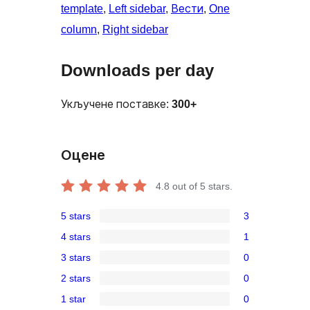
template
, 
Left sidebar
, 
Вести
, 
One
column
, 
Right sidebar
Downloads per day
Укључене поставке:
300+
Оцене
4.8
out of 5 stars.
5 stars
3
3
4 stars
1
5-
1
3 stars
0
star
4-
0
reviews
2 stars
0
star
3-
0
review
1 star
0
star
2-
0