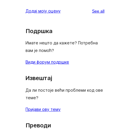
reviews
star
1-
reviews
Додај моју оцену
See all
reviews
star
reviews
Подршка
Имате нешто да кажете? Потребна
вам је помоћ?
Види форум подршке
Извештај
Да ли постоје већи проблеми код ове
теме?
Пријави ову тему
Преводи