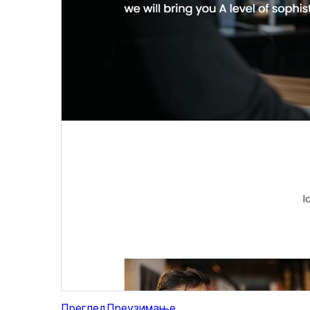
Преглед
Преузимање