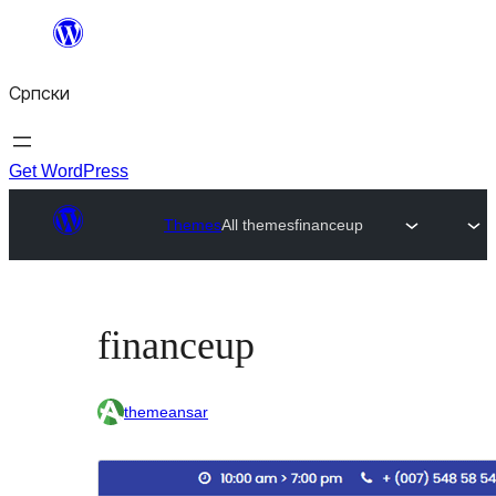
Скочи
на
Српски
садржај
Get WordPress
Themes
All themes
financeup
financeup
themeansar