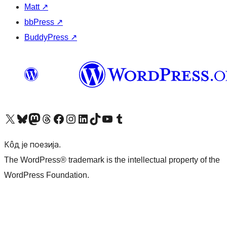
Matt
↗
bbPress
↗
BuddyPress
↗
Visit our X (formerly Twitter) account
Посетите наш Bluesky налог
Visit our Mastodon account
Посетите наш налог на Threads-у
Visit our Facebook page
Посетите наш Инстаграм налог
Visit our LinkedIn account
Посетите наш TikTok налог
Visit our YouTube channel
Посетите наш Tumblr налог
Кôд је поезија.
The WordPress® trademark is the intellectual property of the
WordPress Foundation.