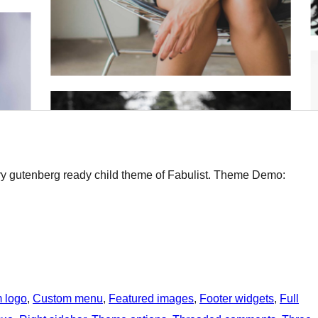
y gutenberg ready child theme of Fabulist. Theme Demo:
 logo
, 
Custom menu
, 
Featured images
, 
Footer widgets
, 
Full