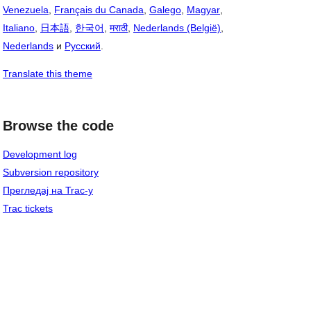
Venezuela
,
Français du Canada
,
Galego
,
Magyar
,
Italiano
,
日本語
,
한국어
,
मराठी
,
Nederlands (België)
,
Nederlands
и
Русский
.
Translate this theme
Browse the code
Development log
Subversion repository
Прегледај на Trac-у
Trac tickets