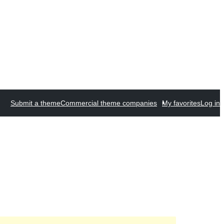
Submit a theme
Commercial theme companies
My favorites
Log in