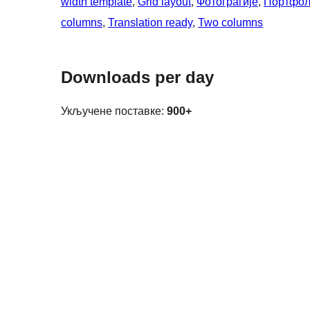
width template
, 
Grid layout
, 
Фотограгије
, 
Портфол
columns
, 
Translation ready
, 
Two columns
Downloads per day
Укључене поставке:
900+