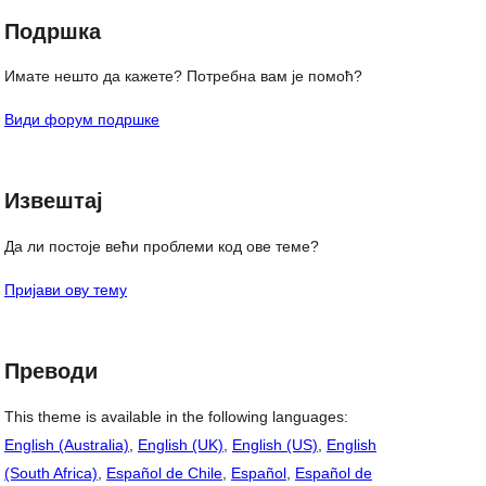
Подршка
Имате нешто да кажете? Потребна вам је помоћ?
Види форум подршке
Извештај
Да ли постоје већи проблеми код ове теме?
Пријави ову тему
Преводи
This theme is available in the following languages:
English (Australia)
,
English (UK)
,
English (US)
,
English
(South Africa)
,
Español de Chile
,
Español
,
Español de