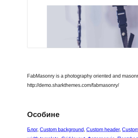
FabMasonry is a photography oriented and masonr
http://demo.sharkthemes.com/fabmasonry/
Особине
Блог
, 
Custom background
, 
Custom header
, 
Custom