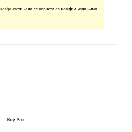
клађености када се користи са новијим издањима
Commercial theme
Ова тема је бесплатна, али нуди додатне плаћене
комерцијалне надоградње или подршку.
Преглед
Преузимање
Ово је тема-дете теме
Fabulist
.
Издање
1.0.1
Last updated
23. јун 2023.
Active installations
900+