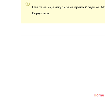
Ова тема
није ажурирана преко 2 године
. М
Вордпреса.