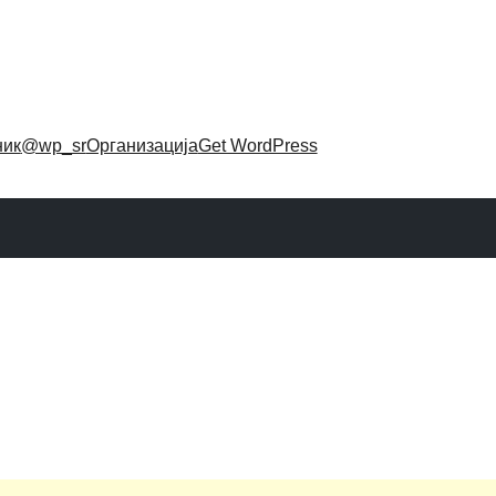
ник
@wp_sr
Организација
Get WordPress