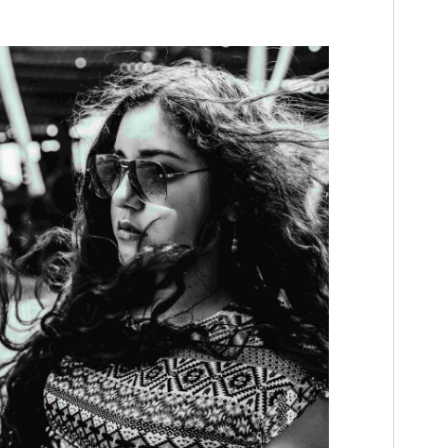
WordPress version
4.8
PHP version
5.6