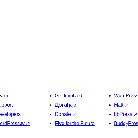
earn
Get Involved
WordPres
upport
Догађаји
Matt
↗
evelopers
Donate
↗
bbPress
↗
ordPress.tv
↗
Five for the Future
BuddyPre