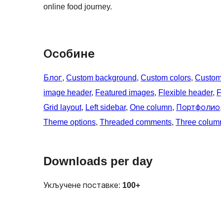
online food journey.
Особине
Блог
, 
Custom background
, 
Custom colors
, 
Custom
image header
, 
Featured images
, 
Flexible header
, 
F
Grid layout
, 
Left sidebar
, 
One column
, 
Портфолио
Theme options
, 
Threaded comments
, 
Three colum
Downloads per day
Укључене поставке:
100+