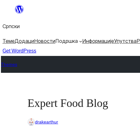
Скочи
на
Српски
садржај
Теме
Додаци
Новости
Подршка
Информације
Упутства
Р
Get WordPress
Themes
Expert Food Blog
drakearthur