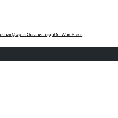
ечник
@wp_sr
Организација
Get WordPress