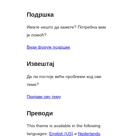
reviews
Подршка
Имате нешто да кажете? Потребна вам
је помоћ?
Види форум подршке
Извештај
Да ли постоје већи проблеми код ове
теме?
Пријави ову тему
Преводи
This theme is available in the following
languages:
English (US)
и
Nederlands
.