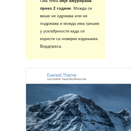
Ова тема
није ажурирана
преко 2 године
. Можда се
више не одржава или не
подржава и можда има грешке
у усклађености када се
користи са новијим издањима
Вордпреса.