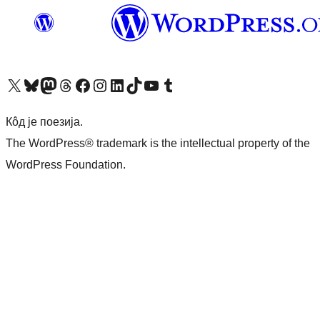
Visit our X (formerly Twitter) account
Посетите наш Bluesky налог
Visit our Mastodon account
Посетите наш налог на Threads-у
Visit our Facebook page
Посетите наш Инстаграм налог
Visit our LinkedIn account
Посетите наш TikTok налог
Visit our YouTube channel
Посетите наш Tumblr налог
Кôд је поезија.
The WordPress® trademark is the intellectual property of the
WordPress Foundation.