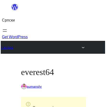
Скочи
на
Српски
садржај
Get WordPress
Themes
everest64
sumanshr