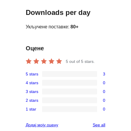
Downloads per day
Укључене поставке:
80+
Оцене
5
out of 5 stars.
5 stars
3
3
4 stars
0
5-
0
3 stars
0
star
4-
0
reviews
2 stars
0
star
3-
0
reviews
1 star
0
star
2-
0
reviews
star
1-
reviews
Додај моју оцену
See all
reviews
star