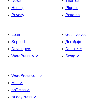
News
Themes
Hosting
Plugins
Privacy
Patterns
Learn
Get Involved
Support
Догађаји
Developers
Donate
↗
WordPress.tv
↗
Swag
↗
WordPress.com
↗
Matt
↗
bbPress
↗
BuddyPress
↗