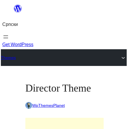
Скочи
на
Српски
садржај
Get WordPress
Themes
Director Theme
WpThemesPlanet