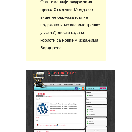
Ова тема
није ажурирана
преко 2 године
. Можда се
више не одржава или не
подржава и можда има грешке
у усклађености када се
користи са новијим издањима
Вордпреса.