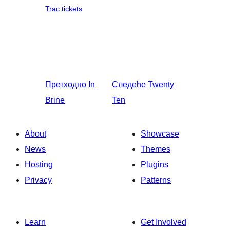
Trac tickets
Претходно
In
Следеће
Twenty
Brine
Ten
About
Showcase
News
Themes
Hosting
Plugins
Privacy
Patterns
Learn
Get Involved