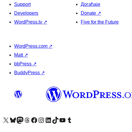
Support
Догађаји
Developers
Donate
↗
WordPress.tv
↗
Five for the Future
WordPress.com
↗
Matt
↗
bbPress
↗
BuddyPress
↗
Visit our X (formerly Twitter) account
Посетите наш Bluesky налог
Visit our Mastodon account
Посетите наш налог на Threads-у
Visit our Facebook page
Посетите наш Инстаграм налог
Visit our LinkedIn account
Посетите наш TikTok налог
Visit our YouTube channel
Посетите наш Tumblr налог