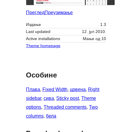
Преглед
Преузимање
Издање
1.3
Last updated
12. јул 2010.
Active installations
Мање од 10
Theme homepage
Особине
Плава
, 
Fixed Width
, 
црвена
, 
Right
sidebar
, 
сива
, 
Sticky post
, 
Theme
options
, 
Threaded comments
, 
Two
columns
, 
бела