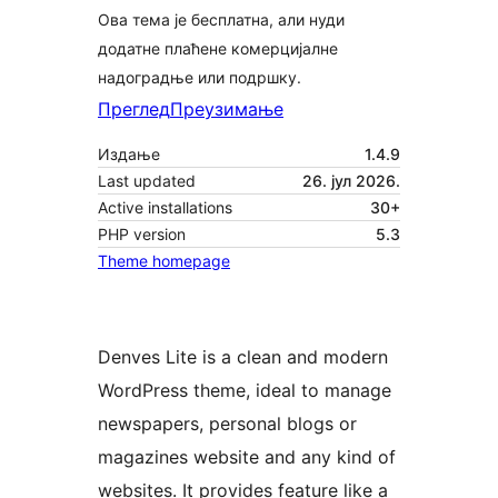
Ова тема је бесплатна, али нуди
додатне плаћене комерцијалне
надоградње или подршку.
Преглед
Преузимање
Издање
1.4.9
Last updated
26. јул 2026.
Active installations
30+
PHP version
5.3
Theme homepage
Denves Lite is a clean and modern
WordPress theme, ideal to manage
newspapers, personal blogs or
magazines website and any kind of
websites. It provides feature like a