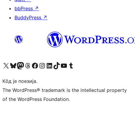
bbPress
↗
BuddyPress
↗
Visit our X (formerly Twitter) account
Посетите наш Bluesky налог
Visit our Mastodon account
Посетите наш налог на Threads-у
Visit our Facebook page
Посетите наш Инстаграм налог
Visit our LinkedIn account
Посетите наш TikTok налог
Visit our YouTube channel
Посетите наш Tumblr налог
Кôд је поезија.
The WordPress® trademark is the intellectual property
of the WordPress Foundation.