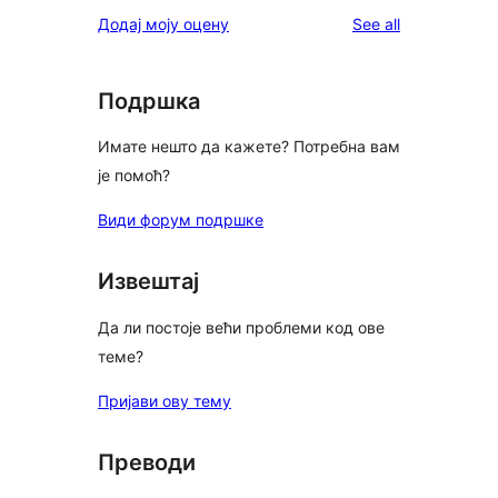
reviews
Додај моју оцену
See all
Подршка
Имате нешто да кажете? Потребна вам
је помоћ?
Види форум подршке
Извештај
Да ли постоје већи проблеми код ове
теме?
Пријави ову тему
Преводи