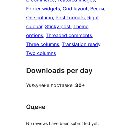
Footer widgets
, 
Grid layout
, 
Вести
, 
One column
, 
Post formats
, 
Right
sidebar
, 
Sticky post
, 
Theme
options
, 
Threaded comments
, 
Three columns
, 
Translation ready
, 
Two columns
Downloads per day
Укључене поставке:
30+
Оцене
No reviews have been submitted yet.