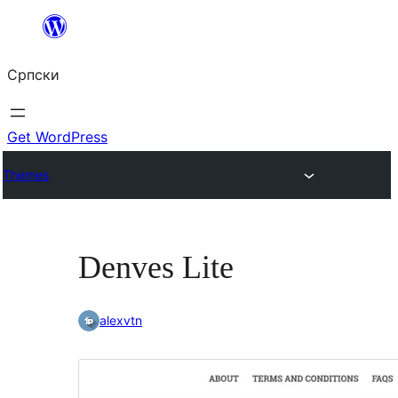
Скочи
на
Српски
садржај
Get WordPress
Themes
Denves Lite
alexvtn