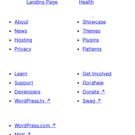
Landing Page
Health
About
Showcase
News
Themes
Hosting
Plugins
Privacy
Patterns
Learn
Get Involved
Support
Догађаји
Developers
Donate
↗
WordPress.tv
↗
Swag
↗
WordPress.com
↗
Matt
↗