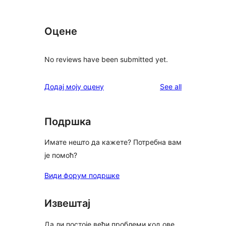
Оцене
No reviews have been submitted yet.
reviews
Додај моју оцену
See all
Подршка
Имате нешто да кажете? Потребна вам
је помоћ?
Види форум подршке
Извештај
Да ли постоје већи проблеми код ове