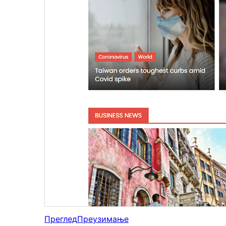
Преглед
Преузимање