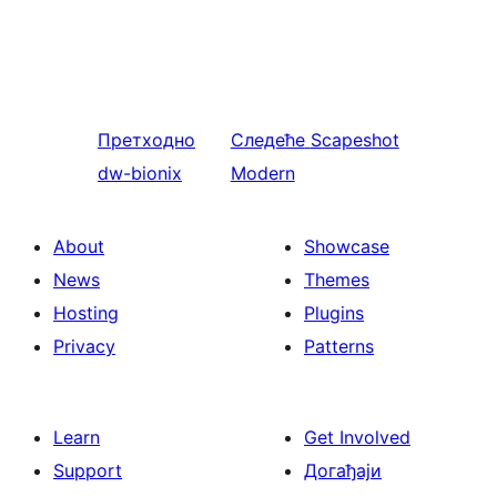
Претходно
Следеће
Scapeshot
dw-bionix
Modern
About
Showcase
News
Themes
Hosting
Plugins
Privacy
Patterns
Learn
Get Involved
Support
Догађаји