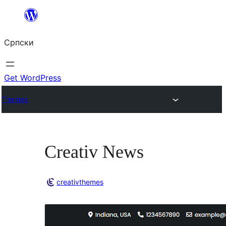
Скочи
на
Српски
садржај
Get WordPress
Themes
Creativ News
creativthemes