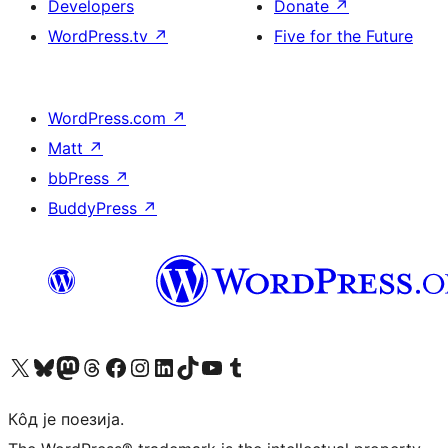
Developers
Donate
↗
WordPress.tv
↗
Five for the Future
WordPress.com
↗
Matt
↗
bbPress
↗
BuddyPress
↗
Visit our X (formerly Twitter) account
Посетите наш Bluesky налог
Visit our Mastodon account
Посетите наш налог на Threads-у
Visit our Facebook page
Посетите наш Инстаграм налог
Visit our LinkedIn account
Посетите наш TikTok налог
Visit our YouTube channel
Посетите наш Tumblr налог
Кôд је поезија.