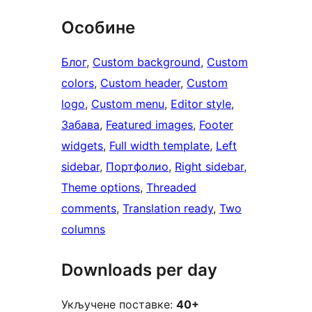
Особине
Блог
, 
Custom background
, 
Custom
colors
, 
Custom header
, 
Custom
logo
, 
Custom menu
, 
Editor style
, 
Забава
, 
Featured images
, 
Footer
widgets
, 
Full width template
, 
Left
sidebar
, 
Портфолио
, 
Right sidebar
, 
Theme options
, 
Threaded
comments
, 
Translation ready
, 
Two
columns
Downloads per day
Укључене поставке:
40+