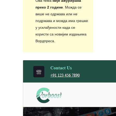
Ова тема
није ажурирана
преко 2 године
. Можда се
више не одржава или не
подржава и можда има грешке
у усклађености када се
користи са новијим издањима
Вордпреса.