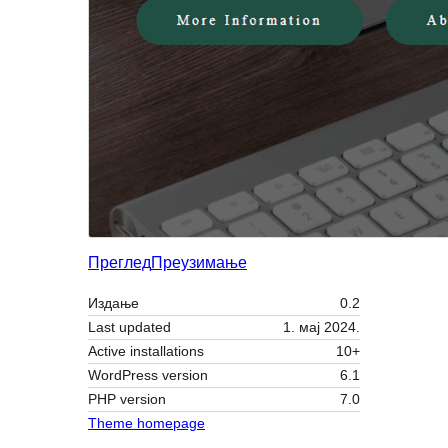
Преглед
Преузимање
Издање
0.2
Last updated
1. мај 2024.
Active installations
10+
WordPress version
6.1
PHP version
7.0
Theme homepage