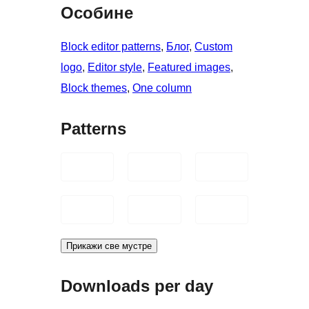
Особине
Block editor patterns
, 
Блог
, 
Custom
logo
, 
Editor style
, 
Featured images
, 
Block themes
, 
One column
Patterns
Прикажи све мустре
Downloads per day