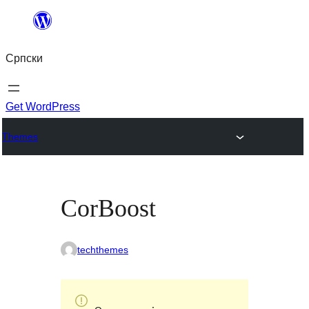
Скочи
на
Српски
садржај
Get WordPress
Themes
CorBoost
techthemes