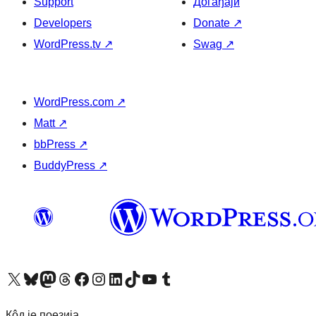
Support
Догађаји
Developers
Donate
↗
WordPress.tv
↗
Swag
↗
WordPress.com
↗
Matt
↗
bbPress
↗
BuddyPress
↗
Visit our X (formerly Twitter) account
Посетите наш Bluesky налог
Visit our Mastodon account
Посетите наш налог на Threads-у
Visit our Facebook page
Посетите наш Инстаграм налог
Visit our LinkedIn account
Посетите наш TikTok налог
Visit our YouTube channel
Посетите наш Tumblr налог
Кôд је поезија.