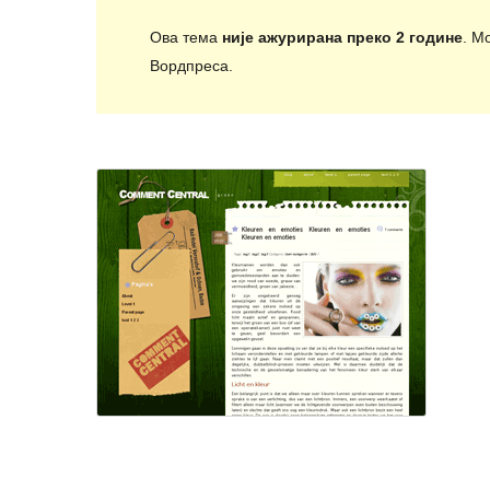
Ова тема
није ажурирана преко 2 године
. М
Вордпреса.