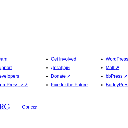
earn
Get Involved
WordPres
upport
Догађаји
Matt
↗
evelopers
Donate
↗
bbPress
↗
ordPress.tv
↗
Five for the Future
BuddyPre
Српски