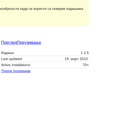
клађености када се користи са новијим издањима
Преглед
Преузимање
Издање
1.2.5
Last updated
19. март 2010.
Active installations
70+
Theme homepage