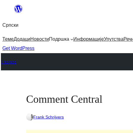
Скочи
на
Српски
садржај
Теме
Додаци
Новости
Подршка
Информације
Упутства
Реч
Get WordPress
Themes
Comment Central
Frank Schrijvers