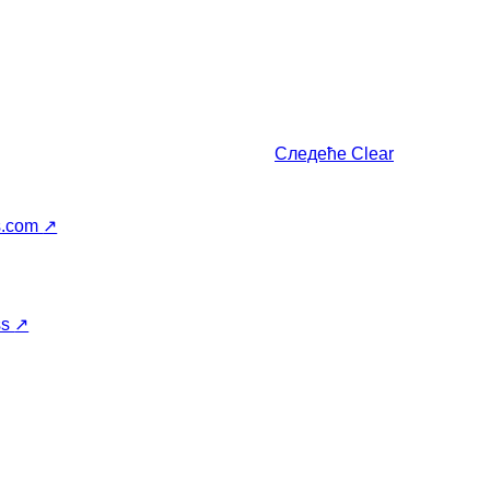
Следеће
Clear
s.com
↗
ss
↗