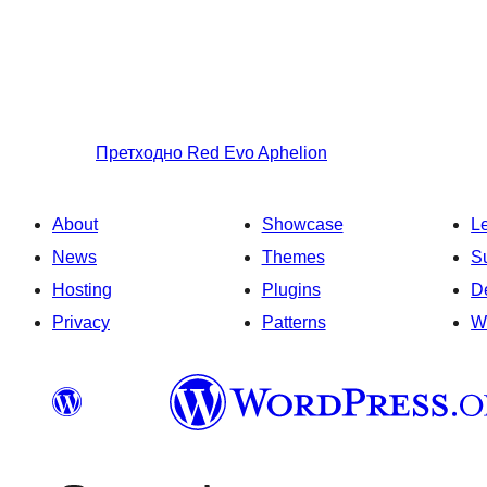
Претходно
Red Evo Aphelion
About
Showcase
L
News
Themes
S
Hosting
Plugins
D
Privacy
Patterns
W