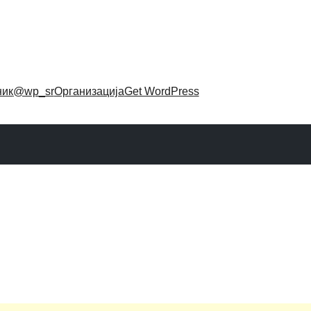
ник
@wp_sr
Организација
Get WordPress