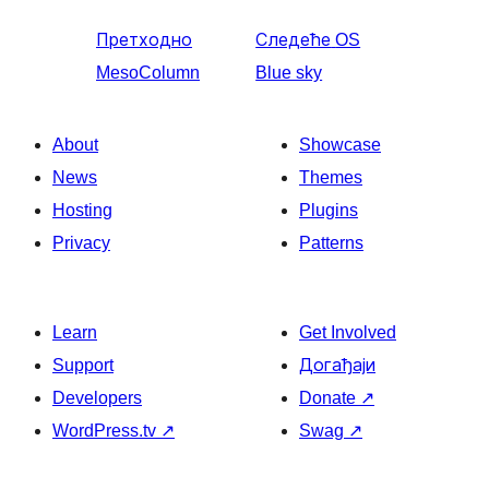
Претходно
Следеће
OS
MesoColumn
Blue sky
About
Showcase
News
Themes
Hosting
Plugins
Privacy
Patterns
Learn
Get Involved
Support
Догађаји
Developers
Donate
↗
WordPress.tv
↗
Swag
↗