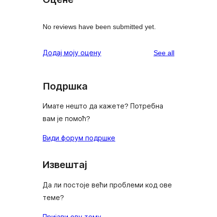
No reviews have been submitted yet.
reviews
Додај моју оцену
See all
Подршка
Имате нешто да кажете? Потребна
вам је помоћ?
Види форум подршке
Извештај
Да ли постоје већи проблеми код ове
теме?
Пријави ову тему