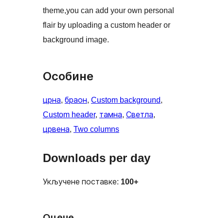
theme,you can add your own personal
flair by uploading a custom header or
background image.
Особине
црна
, 
браон
, 
Custom background
, 
Custom header
, 
тамна
, 
Светла
, 
црвена
, 
Two columns
Downloads per day
Укључене поставке:
100+
Оцене