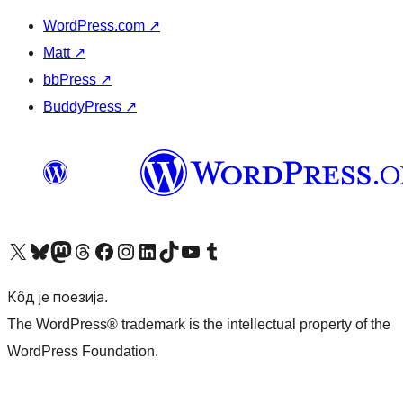
WordPress.com
↗
Matt
↗
bbPress
↗
BuddyPress
↗
Visit our X (formerly Twitter) account
Посетите наш Bluesky налог
Visit our Mastodon account
Посетите наш налог на Threads-у
Visit our Facebook page
Посетите наш Инстаграм налог
Visit our LinkedIn account
Посетите наш TikTok налог
Visit our YouTube channel
Посетите наш Tumblr налог
Кôд је поезија.
The WordPress® trademark is the intellectual property of the
WordPress Foundation.