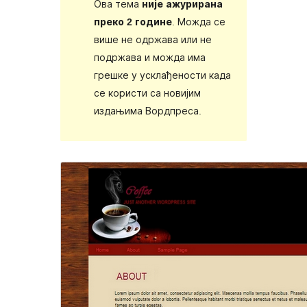
Ова тема
није ажурирана
преко 2 године
. Можда се
више не одржава или не
подржава и можда има
грешке у усклађености када
се користи са новијим
издањима Вордпреса.