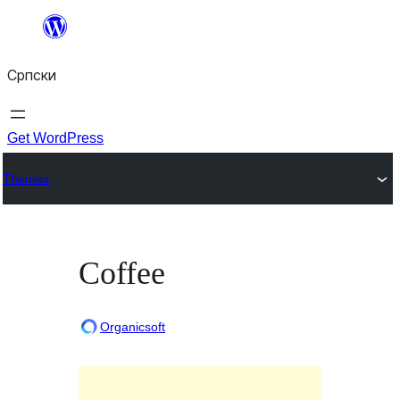
Скочи
на
Српски
садржај
Get WordPress
Themes
Coffee
Organicsoft