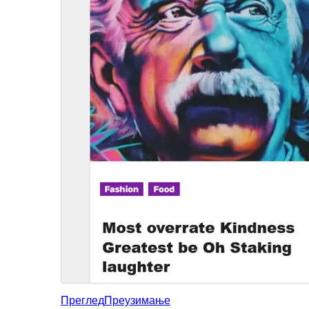
Преглед
Преузимање