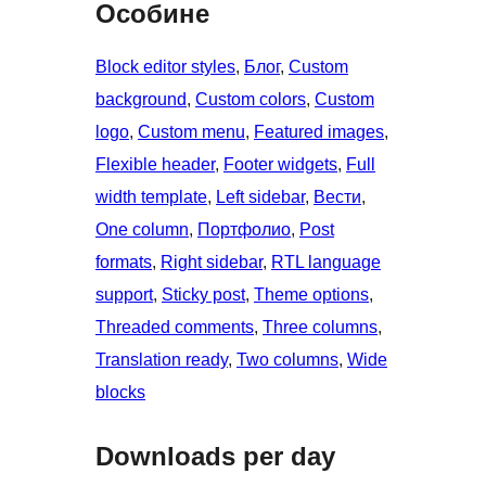
Особине
Block editor styles
, 
Блог
, 
Custom
background
, 
Custom colors
, 
Custom
logo
, 
Custom menu
, 
Featured images
, 
Flexible header
, 
Footer widgets
, 
Full
width template
, 
Left sidebar
, 
Вести
, 
One column
, 
Портфолио
, 
Post
formats
, 
Right sidebar
, 
RTL language
support
, 
Sticky post
, 
Theme options
, 
Threaded comments
, 
Three columns
, 
Translation ready
, 
Two columns
, 
Wide
blocks
Downloads per day