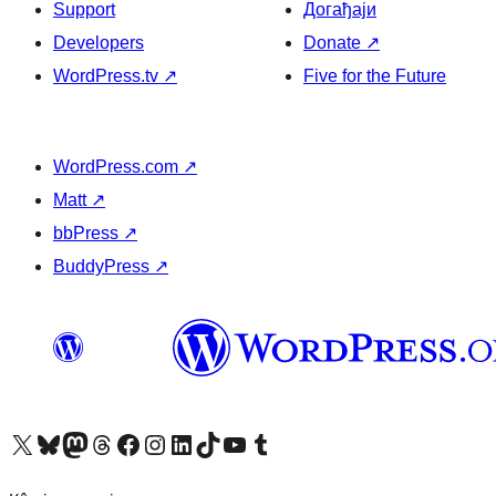
Support
Догађаји
Developers
Donate
↗
WordPress.tv
↗
Five for the Future
WordPress.com
↗
Matt
↗
bbPress
↗
BuddyPress
↗
Visit our X (formerly Twitter) account
Посетите наш Bluesky налог
Visit our Mastodon account
Посетите наш налог на Threads-у
Visit our Facebook page
Посетите наш Инстаграм налог
Visit our LinkedIn account
Посетите наш TikTok налог
Visit our YouTube channel
Посетите наш Tumblr налог