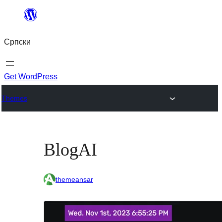
Скочи
на
Српски
садржај
Get WordPress
Themes
BlogAI
themeansar