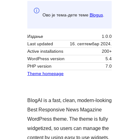
Ово је тема-дете теме
Blogus
.
Издање
1.0.0
Last updated
16. септембар 2024.
Active installations
200+
WordPress version
5.4
PHP version
7.0
Theme homepage
BlogAI is a fast, clean, modern-looking
Best Responsive News Magazine
WordPress theme. The theme is fully
widgetized, so users can manage the
content by using easy to use widgets.