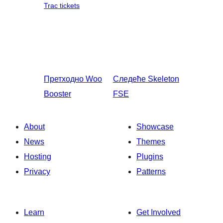
Trac tickets
Претходно
Woo
Следеће
Skeleton
Booster
FSE
About
Showcase
News
Themes
Hosting
Plugins
Privacy
Patterns
Learn
Get Involved