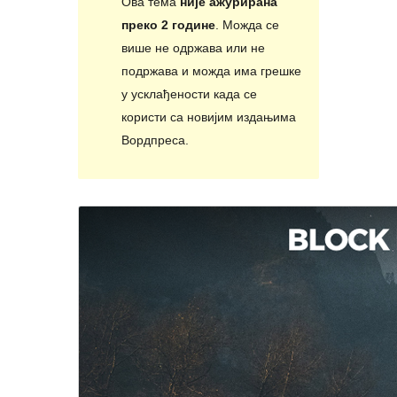
Ова тема
није ажурирана
преко 2 године
. Можда се
више не одржава или не
подржава и можда има грешке
у усклађености када се
користи са новијим издањима
Вордпреса.