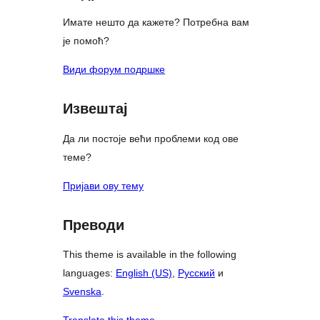
Имате нешто да кажете? Потребна вам
је помоћ?
Види форум подршке
Извештај
Да ли постоје већи проблеми код ове
теме?
Пријави ову тему
Преводи
This theme is available in the following
languages:
English (US)
,
Русский
и
Svenska
.