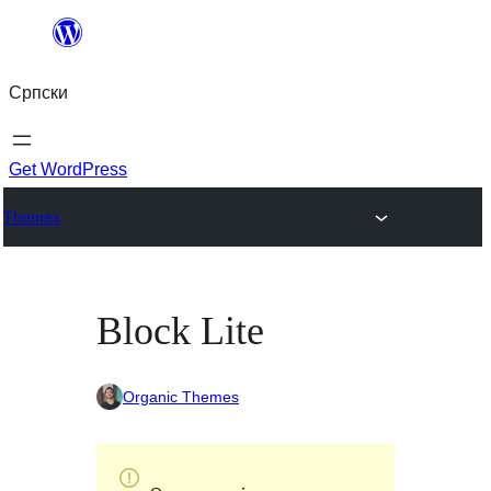
Скочи
на
Српски
садржај
Get WordPress
Themes
Block Lite
Organic Themes