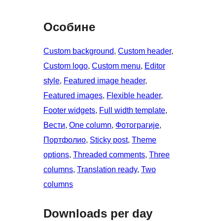
Особине
Custom background
, 
Custom header
, 
Custom logo
, 
Custom menu
, 
Editor
style
, 
Featured image header
, 
Featured images
, 
Flexible header
, 
Footer widgets
, 
Full width template
, 
Вести
, 
One column
, 
Фотограгије
, 
Портфолио
, 
Sticky post
, 
Theme
options
, 
Threaded comments
, 
Three
columns
, 
Translation ready
, 
Two
columns
Downloads per day