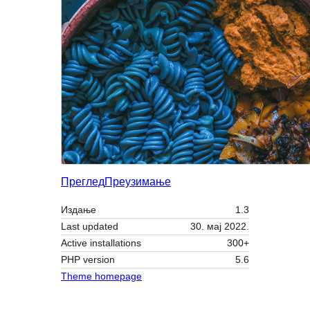
Преглед
Преузимање
Издање
1.3
Last updated
30. мај 2022.
Active installations
300+
PHP version
5.6
Theme homepage