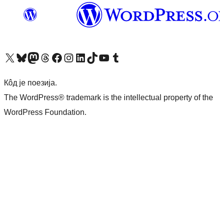
Visit our X (formerly Twitter) account
Посетите наш Bluesky налог
Visit our Mastodon account
Посетите наш налог на Threads-у
Visit our Facebook page
Посетите наш Инстаграм налог
Visit our LinkedIn account
Посетите наш TikTok налог
Visit our YouTube channel
Посетите наш Tumblr налог
Кôд је поезија.
The WordPress® trademark is the intellectual property of the
WordPress Foundation.