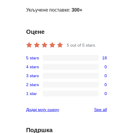
Укључене поставке:
300+
Оцене
5
out of 5 stars.
5 stars
18
18
4 stars
0
5-
0
3 stars
0
star
4-
0
reviews
2 stars
0
star
3-
0
reviews
1 star
0
star
2-
0
reviews
star
1-
reviews
Додај моју оцену
See all
reviews
star
reviews
Подршка