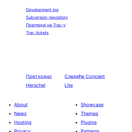
Development log
Subversion repository
Прегледај на Trac-у
Trac tickets
Претходно
Следеће
Concept
Herschel
Lite
About
Showcase
News
Themes
Hosting
Plugins
Privacy
Patterns