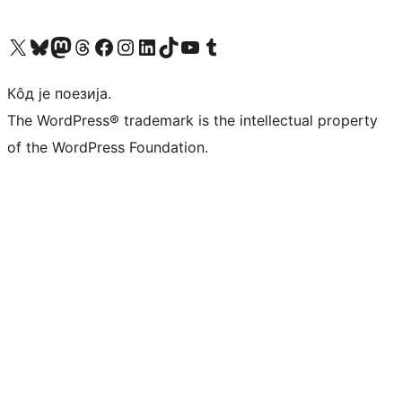
Visit our X (formerly Twitter) account
Посетите наш Bluesky налог
Visit our Mastodon account
Посетите наш налог на Threads-у
Visit our Facebook page
Посетите наш Инстаграм налог
Visit our LinkedIn account
Посетите наш TikTok налог
Visit our YouTube channel
Посетите наш Tumblr налог
Кôд је поезија.
The WordPress® trademark is the intellectual property
of the WordPress Foundation.