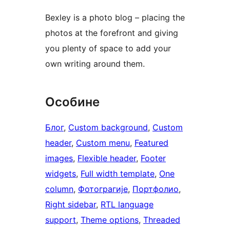
Bexley is a photo blog – placing the
photos at the forefront and giving
you plenty of space to add your
own writing around them.
Особине
Блог
, 
Custom background
, 
Custom
header
, 
Custom menu
, 
Featured
images
, 
Flexible header
, 
Footer
widgets
, 
Full width template
, 
One
column
, 
Фотограгије
, 
Портфолио
, 
Right sidebar
, 
RTL language
support
, 
Theme options
, 
Threaded