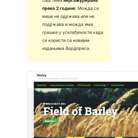
Ова тема
није ажурирана
преко 2 године
. Можда се
више не одржава или не
подржава и можда има
грешке у усклађености када
се користи са новијим
издањима Вордпреса.