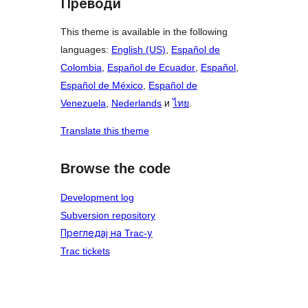
Преводи
This theme is available in the following
languages:
English (US)
,
Español de
Colombia
,
Español de Ecuador
,
Español
,
Español de México
,
Español de
Venezuela
,
Nederlands
и
ไทย
.
Translate this theme
Browse the code
Development log
Subversion repository
Прегледај на Trac-у
Trac tickets