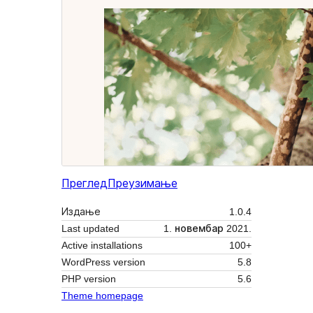
Преглед
Преузимање
Издање
1.0.4
Last updated
1. новембар 2021.
Active installations
100+
WordPress version
5.8
PHP version
5.6
Theme homepage