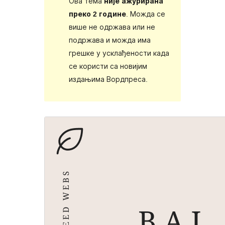
Ова тема
није ажурирана
преко 2 године
. Можда се
више не одржава или не
подржава и можда има
грешке у усклађености када
се користи са новијим
издањима Вордпреса.