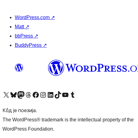
WordPress.com
↗
Matt
↗
bbPress
↗
BuddyPress
↗
Visit our X (formerly Twitter) account
Посетите наш Bluesky налог
Visit our Mastodon account
Посетите наш налог на Threads-у
Visit our Facebook page
Посетите наш Инстаграм налог
Visit our LinkedIn account
Посетите наш TikTok налог
Visit our YouTube channel
Посетите наш Tumblr налог
Кôд је поезија.
The WordPress® trademark is the intellectual property of the
WordPress Foundation.