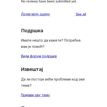
No reviews have been submitted yet.
reviews
Додај моју оцену
See all
Подршка
Имате нешто да кажете? Потребна
вам је помоћ?
Види форум подршке
Извештај
Да ли постоје већи проблеми код ове
теме?
Пријави ову тему