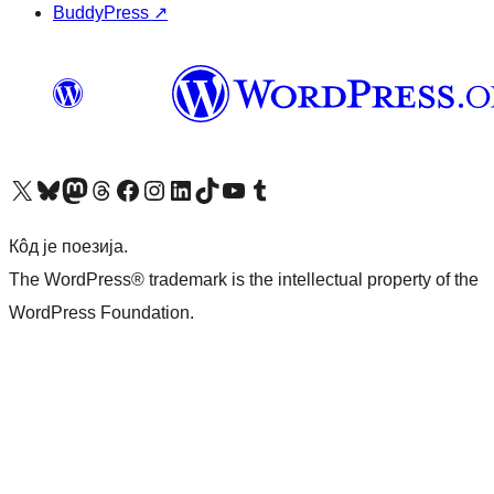
BuddyPress
↗
Visit our X (formerly Twitter) account
Посетите наш Bluesky налог
Visit our Mastodon account
Посетите наш налог на Threads-у
Visit our Facebook page
Посетите наш Инстаграм налог
Visit our LinkedIn account
Посетите наш TikTok налог
Visit our YouTube channel
Посетите наш Tumblr налог
Кôд је поезија.
The WordPress® trademark is the intellectual property of the
WordPress Foundation.