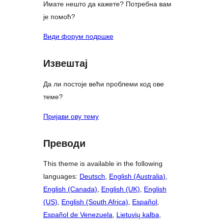
Имате нешто да кажете? Потребна вам
је помоћ?
Види форум подршке
Извештај
Да ли постоје већи проблеми код ове
теме?
Пријави ову тему
Преводи
This theme is available in the following
languages:
Deutsch
,
English (Australia)
,
English (Canada)
,
English (UK)
,
English
(US)
,
English (South Africa)
,
Español
,
Español de Venezuela
,
Lietuvių kalba
,