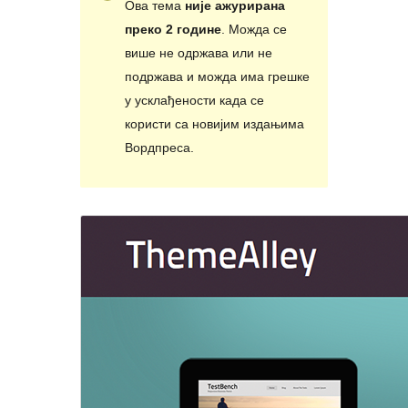
Ова тема
није ажурирана
преко 2 године
. Можда се
више не одржава или не
подржава и можда има грешке
у усклађености када се
користи са новијим издањима
Вордпреса.