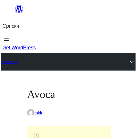
Скочи
на
Српски
садржај
Get WordPress
Themes
Avoca
tskk