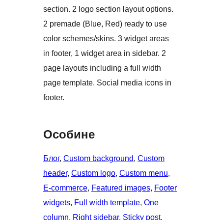
section. 2 logo section layout options.
2 premade (Blue, Red) ready to use
color schemes/skins. 3 widget areas
in footer, 1 widget area in sidebar. 2
page layouts including a full width
page template. Social media icons in
footer.
Особине
Блог
, 
Custom background
, 
Custom
header
, 
Custom logo
, 
Custom menu
, 
E-commerce
, 
Featured images
, 
Footer
widgets
, 
Full width template
, 
One
column
, 
Right sidebar
, 
Sticky post
, 