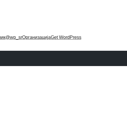
ник
@wp_sr
Организација
Get WordPress