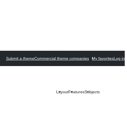
Submit a theme
Commercial theme companies
My favorites
Log in
Layout
Features
Subjects