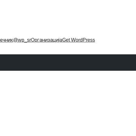
ечник
@wp_sr
Организација
Get WordPress