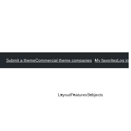
Submit a theme
Commercial theme companies
My favorites
Log in
Layout
Features
Subjects