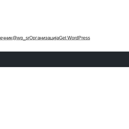
ечник
@wp_sr
Организација
Get WordPress