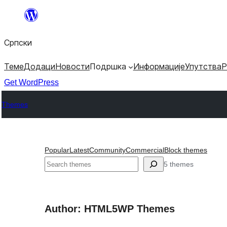
Скочи
на
Српски
садржај
Теме
Додаци
Новости
Подршка
Информације
Упутства
Р
Get WordPress
Themes
Popular
Latest
Community
Commercial
Block themes
Претрага
5 themes
Author: HTML5WP Themes