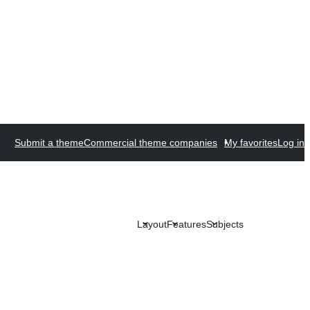
Submit a theme
Commercial theme companies
My favorites
Log in
Layout
Features
Subjects