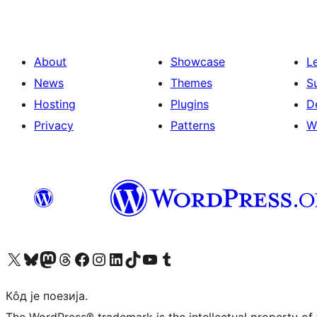
About
Showcase
L
News
Themes
S
Hosting
Plugins
D
Privacy
Patterns
W
Visit our X (formerly Twitter) account
Посетите наш Bluesky налог
Visit our Mastodon account
Посетите наш налог на Threads-у
Visit our Facebook page
Посетите наш Инстаграм налог
Visit our LinkedIn account
Посетите наш TikTok налог
Visit our YouTube channel
Посетите наш Tumblr налог
Кôд је поезија.
The WordPress® trademark is the intellectual property of