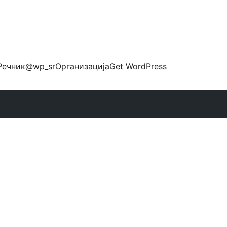
Речник
@wp_sr
Организација
Get WordPress