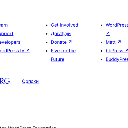
earn
Get Involved
WordPres
upport
Догађаји
↗
evelopers
Donate
↗
Matt
↗
ordPress.tv
↗
Five for the
bbPress
Future
BuddyPre
Српски
 the WordPress Foundation.