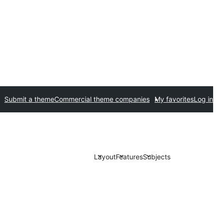
Submit a theme
Commercial theme companies
My favorites
Log in
Layout
Features
Subjects