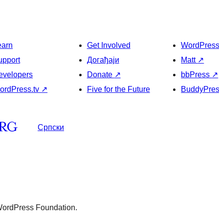
earn
Get Involved
WordPres
upport
Догађаји
Matt
↗
evelopers
Donate
↗
bbPress
↗
ordPress.tv
↗
Five for the Future
BuddyPre
Српски
 WordPress Foundation.