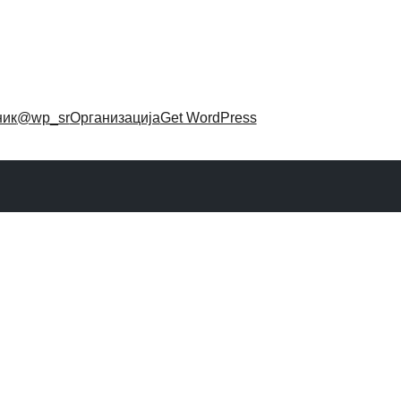
ник
@wp_sr
Организација
Get WordPress