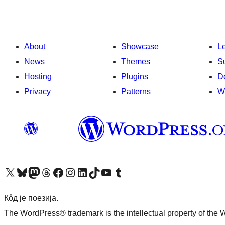
About
Showcase
L
News
Themes
S
Hosting
Plugins
D
Privacy
Patterns
W
Visit our X (formerly Twitter) account
Посетите наш Bluesky налог
Visit our Mastodon account
Посетите наш налог на Threads-у
Visit our Facebook page
Посетите наш Инстаграм налог
Visit our LinkedIn account
Посетите наш TikTok налог
Visit our YouTube channel
Посетите наш Tumblr налог
Кôд је поезија.
The WordPress® trademark is the intellectual property of the