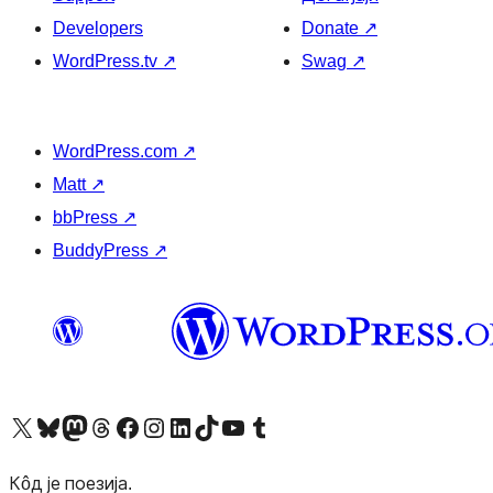
Developers
Donate
↗
WordPress.tv
↗
Swag
↗
WordPress.com
↗
Matt
↗
bbPress
↗
BuddyPress
↗
Visit our X (formerly Twitter) account
Посетите наш Bluesky налог
Visit our Mastodon account
Посетите наш налог на Threads-у
Visit our Facebook page
Посетите наш Инстаграм налог
Visit our LinkedIn account
Посетите наш TikTok налог
Visit our YouTube channel
Посетите наш Tumblr налог
Кôд је поезија.