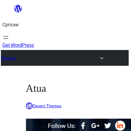
Скочи
на
Српски
садржај
Get WordPress
Themes
Atua
Desert Themes