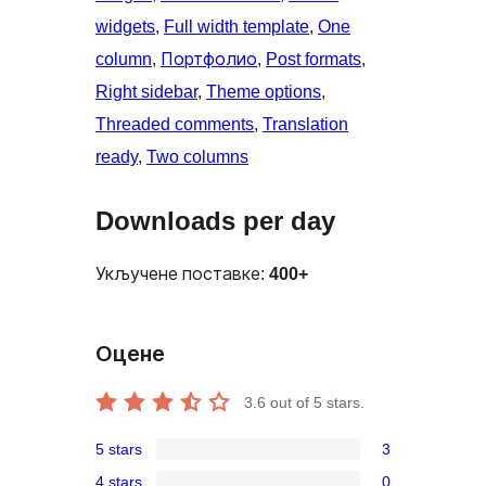
widgets
, 
Full width template
, 
One
column
, 
Портфолио
, 
Post formats
, 
Right sidebar
, 
Theme options
, 
Threaded comments
, 
Translation
ready
, 
Two columns
Downloads per day
Укључене поставке:
400+
Оцене
3.6
out of 5 stars.
5 stars
3
3
4 stars
0