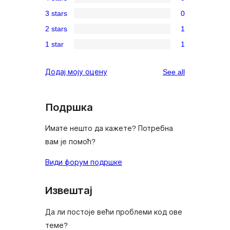
5-
0
3 stars
0
star
4-
0
reviews
2 stars
1
star
3-
1
reviews
1 star
1
star
2-
1
reviews
star
1-
reviews
Додај моју оцену
See all
review
star
review
Подршка
Имате нешто да кажете? Потребна
вам је помоћ?
Види форум подршке
Извештај
Да ли постоје већи проблеми код ове
теме?