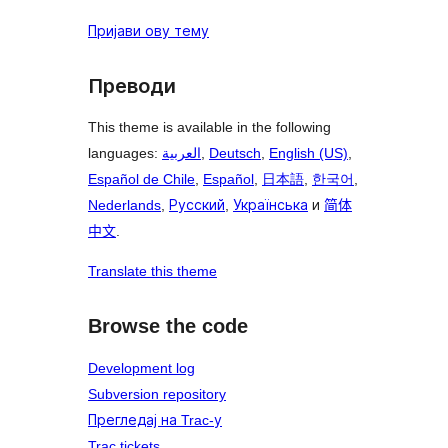
Пријави ову тему
Преводи
This theme is available in the following
languages:
العربية
,
Deutsch
,
English (US)
,
Español de Chile
,
Español
,
日本語
,
한국어
,
Nederlands
,
Русский
,
Українська
и
简体
中文
.
Translate this theme
Browse the code
Development log
Subversion repository
Прегледај на Trac-у
Trac tickets