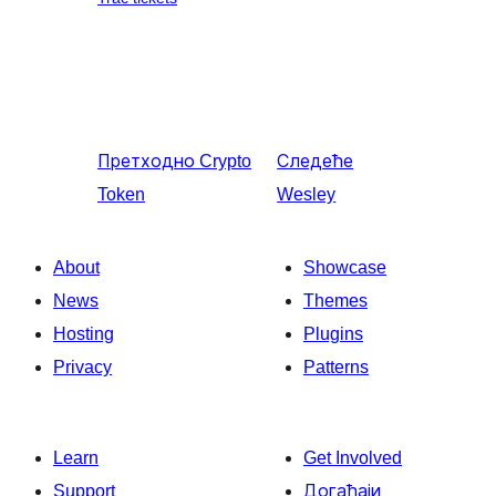
Претходно
Crypto
Следеће
Token
Wesley
About
Showcase
News
Themes
Hosting
Plugins
Privacy
Patterns
Learn
Get Involved
Support
Догађаји