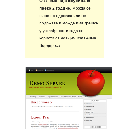
Ова тема
није ажурирана
преко 2 године
. Можда се
више не одржава или не
подржава и можда има грешке
у усклађености када се
користи са новијим издањима
Вордпреса.