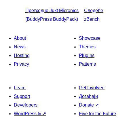
Претходно
Jukt Micronics
Следеће
(BuddyPress BuddyPack)
zBench
About
Showcase
News
Themes
Hosting
Plugins
Privacy
Patterns
Learn
Get Involved
Support
Догађаји
Developers
Donate
↗
WordPress.tv
↗
Five for the Future