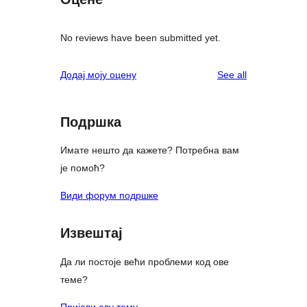
No reviews have been submitted yet.
reviews
Додај моју оцену
See all
Подршка
Имате нешто да кажете? Потребна вам
је помоћ?
Види форум подршке
Извештај
Да ли постоје већи проблеми код ове
теме?
Пријави ову тему