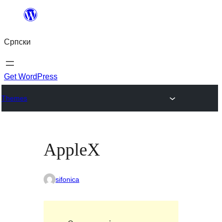
Скочи
на
Српски
садржај
Get WordPress
Themes
AppleX
sifonica