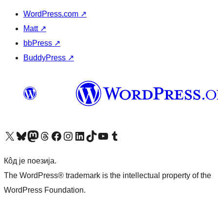
WordPress.com
↗
Matt
↗
bbPress
↗
BuddyPress
↗
Visit our X (formerly Twitter) account
Посетите наш Bluesky налог
Visit our Mastodon account
Посетите наш налог на Threads-у
Visit our Facebook page
Посетите наш Инстаграм налог
Visit our LinkedIn account
Посетите наш TikTok налог
Visit our YouTube channel
Посетите наш Tumblr налог
Кôд је поезија.
The WordPress® trademark is the intellectual property of the
WordPress Foundation.