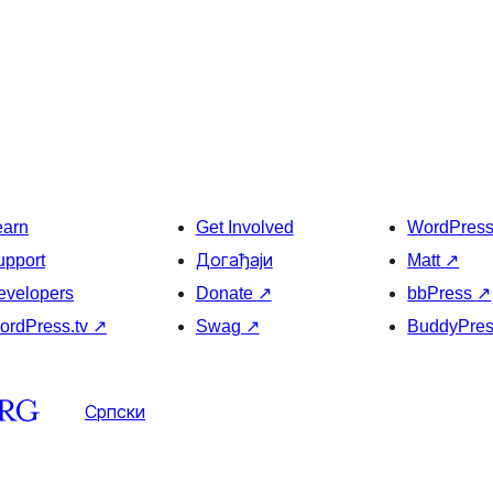
earn
Get Involved
WordPres
upport
Догађаји
Matt
↗
evelopers
Donate
↗
bbPress
↗
ordPress.tv
↗
Swag
↗
BuddyPre
Српски