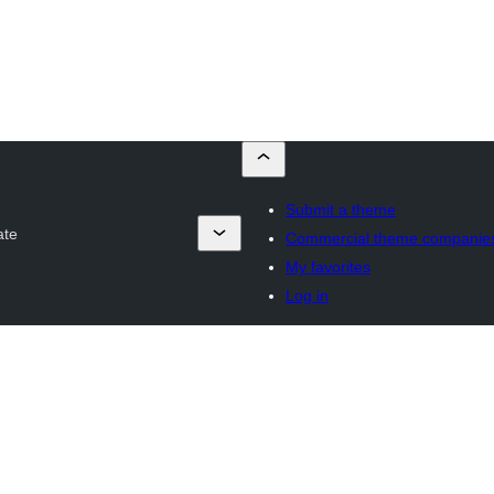
Submit a theme
ate
Commercial theme companie
My favorites
Log in