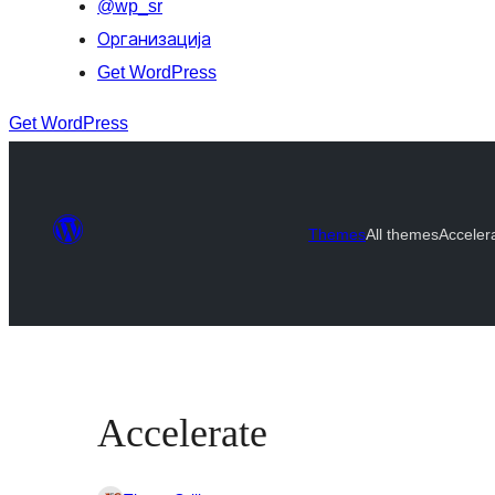
@wp_sr
Организација
Get WordPress
Get WordPress
Themes
All themes
Acceler
Accelerate