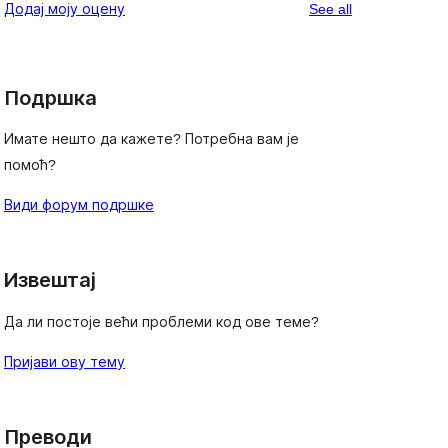
reviews
Додај моју оцену
See all
reviews
star
reviews
Подршка
Имате нешто да кажете? Потребна вам је
помоћ?
Види форум подршке
Извештај
Да ли постоје већи проблеми код ове теме?
Пријави ову тему
Преводи