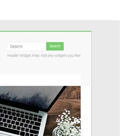
Преглед
Преузимање
Издање
1.5.4
Last updated
12. август 2025.
Active installations
9.000+
PHP version
5.6
Theme homepage