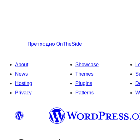
Претходно
OnTheSide
About
Showcase
L
News
Themes
S
Hosting
Plugins
D
Privacy
Patterns
W