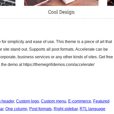
r simplicity and ease of use. This theme is a piece of art that
 site stand out. Supports all post formats. Accelerate can be
 corporate, business services or any other kinds of sites. Get free
k the demo at https://themegrilldemos.com/accelerate/
 header
, 
Custom logo
, 
Custom menu
, 
E-commerce
, 
Featured
ar
, 
One column
, 
Post formats
, 
Right sidebar
, 
RTL language