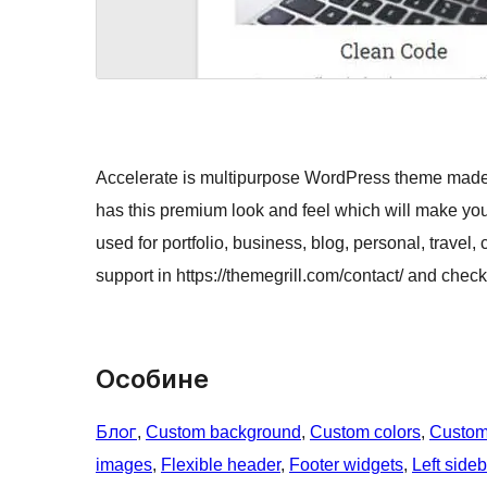
Accelerate is multipurpose WordPress theme made fo
has this premium look and feel which will make your
used for portfolio, business, blog, personal, travel,
support in https://themegrill.com/contact/ and chec
Особине
Блог
, 
Custom background
, 
Custom colors
, 
Custom
images
, 
Flexible header
, 
Footer widgets
, 
Left sideb