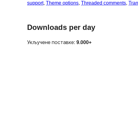
support
, 
Theme options
, 
Threaded comments
, 
Tran
Downloads per day
Укључене поставке:
9.000+