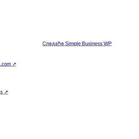
Следеће
Simple Business WP
s.com
↗
ss
↗