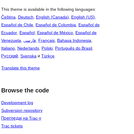
This theme is available in the following languages:
Čeština
,
Deutsch
,
English (Canada)
,
English (US)
,
Español de Chile
,
Español de Colombia
,
Español de
Ecuador
,
Español
,
Español de México
,
Español de
Venezuela
,
فارسی
,
Français
,
Bahasa Indonesia
,
Italiano
,
Nederlands
,
Polski
,
Português do Brasil
,
Русский
,
Svenska
и
Türkçe
.
Translate this theme
Browse the code
Development log
Subversion repository
Прегледај на Trac-у
Trac tickets