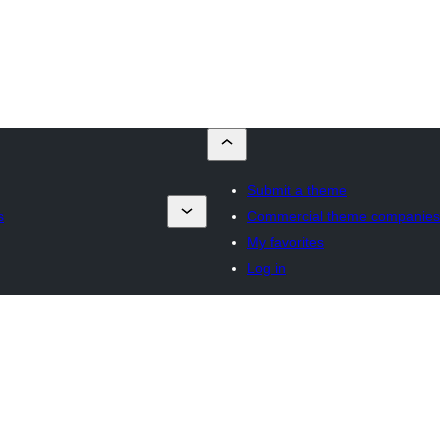
Submit a theme
s
Commercial theme companies
My favorites
Log in