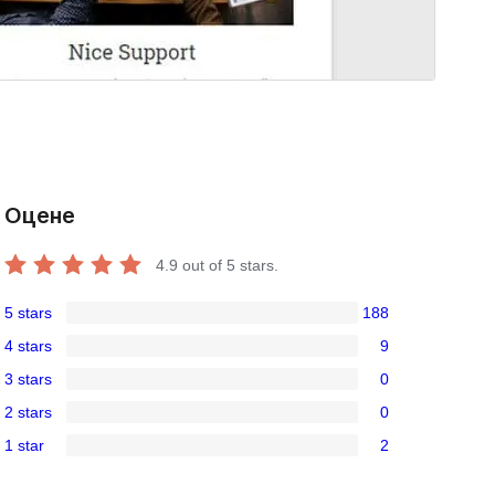
Оцене
4.9
out of 5 stars.
5 stars
188
188
4 stars
9
5-
9
3 stars
0
star
4-
0
reviews
2 stars
0
star
3-
0
reviews
1 star
2
star
2-
2
reviews
star
1-